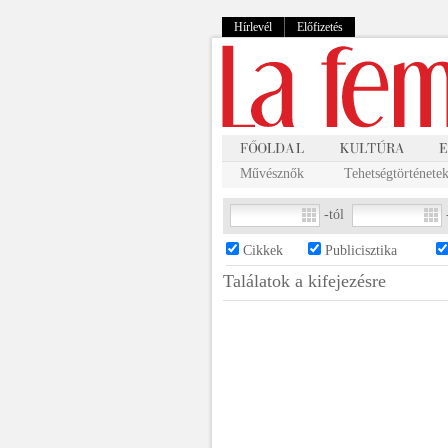
Hírlevél
Előfizetés
Művésznők
Tehetségtörténete
-tól
Cikkek
Publicisztika
Találatok a
kifejezésre