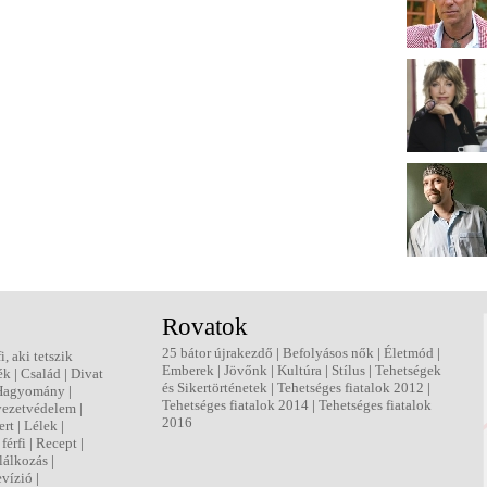
Rovatok
25 bátor újrakezdő
|
Befolyásos nők
|
Életmód
|
fi, aki tetszik
Emberek
|
Jövőnk
|
Kultúra
|
Stílus
|
Tehetségek
ék
|
Család
|
Divat
és Sikertörténetek
|
Tehetséges fiatalok 2012
|
Hagyomány
|
Tehetséges fiatalok 2014
|
Tehetséges fiatalok
ezetvédelem
|
2016
ert
|
Lélek
|
férfi
|
Recept
|
lálkozás
|
evízió
|