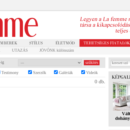
k
UTAZÁS
JÖVŐNK különszám
-ig
Testimony
Szerzők
Galériák
Videók
0 db.
Vál
dohány