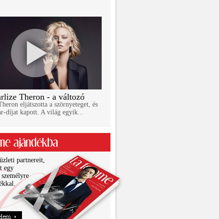
rlize Theron - a változó
Theron eljátszotta a szörnyeteget, és
r-díjat kapott. A világ egyik...
zleti partnereit,
it egy
 személyre
ékkal.