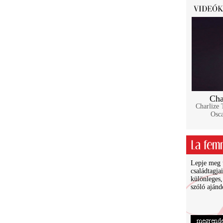
Cha
Charlize 
Osca
Lepje meg ü
családtagja
különleges,
szóló ajánd