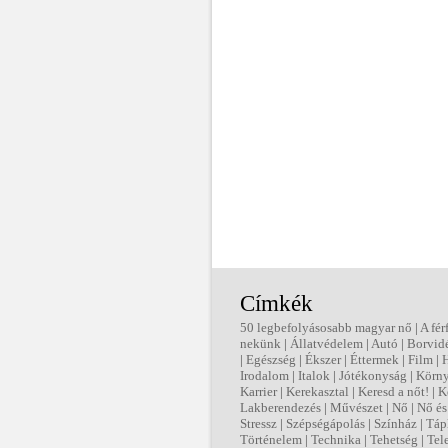
Címkék
50 legbefolyásosabb magyar nő
|
A fér
nekünk
|
Állatvédelem
|
Autó
|
Borvid
|
Egészség
|
Ékszer
|
Éttermek
|
Film
|
Irodalom
|
Italok
|
Jótékonyság
|
Körny
Karrier
|
Kerekasztal
|
Keresd a nőt!
|
K
Lakberendezés
|
Művészet
|
Nő
|
Nő és 
Stressz
|
Szépségápolás
|
Színház
|
Táp
Történelem
|
Technika
|
Tehetség
|
Tel