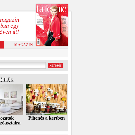
tozatok
Pihenés a kertben
zóasztalra