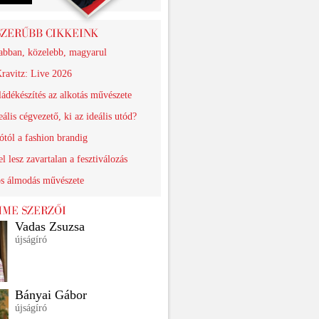
abban, közelebb, magyarul
ravitz: Live 2026
ádékészítés az alkotás művészete
eális cégvezető, ki az ideális utód?
ótól a fashion brandig
el lesz zavartalan a fesztiválozás
os álmodás művészete
Vadas Zsuzsa
újságíró
Bányai Gábor
újságíró