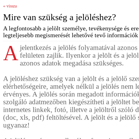
« vissza
Mire van szükség a jelöléshez?
A legfontosabb a jelölt személye, tevékenysége és er
legteljesebb megismerését lehetővé tevő információ
A
jelentkezés a jelölés folyamatával azono
felületen zajlik. Ilyenkor a jelölt és a je
azonos adatok megadása szükséges.
A jelöléshez szükség van a jelölt és a jelölő sz
elérhetőségeire, amelyek nélkül a jelölés nem le
érvényes. A jelölés során megadott információk
szolgáló adatmezőben kiegészítheti a jelöltet b
internetes linkek, fotó, illetve a jelöltről szó
(doc, xls, pdf) feltöltésével. A jelölt és a jelöl
ugyanaz!