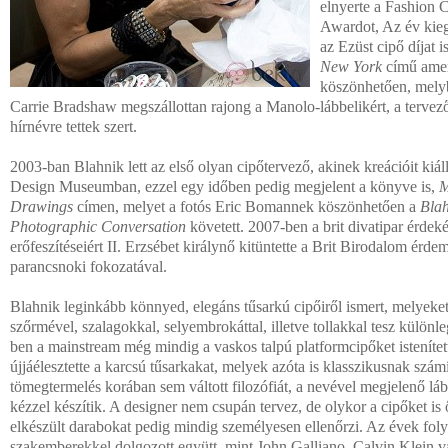
elnyerte a Fashion 
Awardot, Az év kiegé
az Ezüst cipő díjat 
New York
című amer
köszönhetően, melyb
Carrie Bradshaw megszállottan rajong a Manolo-lábbelikért, a tervező
hírnévre tettek szert.
2003-ban Blahnik lett az első olyan cipőtervező, akinek kreációit kiáll
Design Museumban, ezzel egy időben pedig megjelent a könyve is,
M
Drawings
címen, melyet a fotós Eric Bomannek köszönhetően a
Blah
Photographic Conversation
követett. 2007-ben a brit divatipar érdeké
erőfeszítéseiért II. Erzsébet királynő kitüntette a Brit Birodalom érd
parancsnoki fokozatával.
Blahnik leginkább könnyed, elegáns tűsarkú cipőiről ismert, melyeket
szőrmével, szalagokkal, selyembrokáttal, illetve tollakkal tesz külön
ben a mainstream még mindig a vaskos talpú platformcipőket istenítet
újjáélesztette a karcsú tűsarkakat, melyek azóta is klasszikusnak szám
tömegtermelés korában sem váltott filozófiát, a nevével megjelenő lá
kézzel készítik. A designer nem csupán tervez, de olykor a cipőket is ő
elkészült darabokat pedig mindig személyesen ellenőrzi. Az évek fo
szakemberekkel dolgozott együtt, mint John Galliano, Calvin Klein v