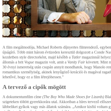
A film megálmodója, Michael Roberts díjnyertes filmrendező, egyben f
újságíró. Több mint három évtizeden keresztül dolgozott a Conde Na
kezdetben style directorként, majd később a
Tatler
magazinnál helyezk
állomás a brit
Vogue
magazin volt, amit a
Vanity Fair
követett. Mint 
30 évnyi ismeretség után csupán annyit mondhatok, hogy Manolo ren
romantikus személyiség, akinek lenyűgöző kreációi és magával ragadó
lehetővé, hogy ez a film létrejöhessen.”
A tervező a cipők mögött
A dokumentumfilm címe
(The Boy Who Made Shoes for Lizards)
Bla
szigeteken töltött gyerekkorára utal. Akkoriban a híres tervező előszere
lábbeliket gyíkok vagy más állatok számára. „Amikor kisfiú voltam 