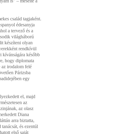
tyám is” – mesélte a
ekes család tagjaként.
 spanyol édesanyja
hol a tervező és a
ásodik világháború
it készíteni olyan
yerekként rendkívül
lei kívánságára később
re, hogy diplomata
 az irodalom felé
követően Párizsba
abadidejében egy
lyezkedett el, majd
rmészetesen az
azinjának, az olasz
smerkedett Diana
áttán arra biztatta,
tanácsát, és ezentúl
atott első saját