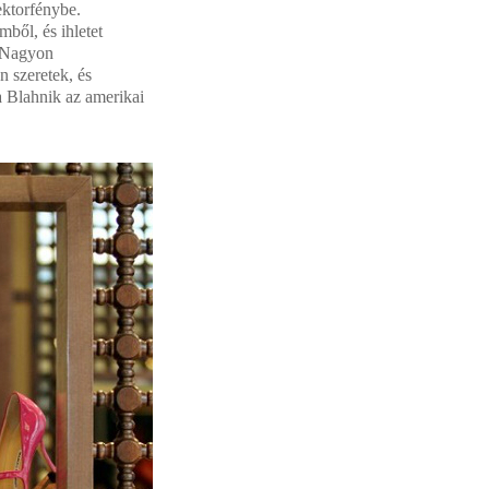
ektorfénybe.
ből, és ihletet
. Nagyon
 szeretek, és
a Blahnik az amerikai