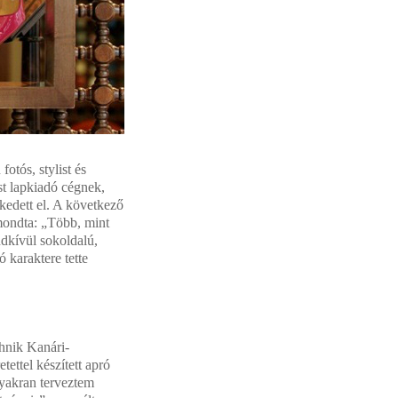
otós, stylist és
st lapkiadó cégnek,
edett el. A következő
mondta: „Több, mint
dkívül sokoldalú,
 karaktere tette
hnik Kanári-
tettel készített apró
gyakran terveztem