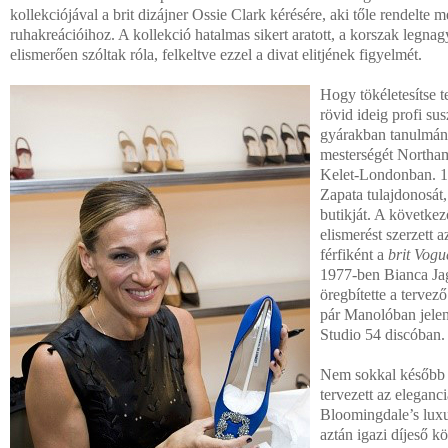
kollekciójával a brit dizájner Ossie Clark kérésére, aki tőle rendelte 
ruhakreációihoz. A kollekció hatalmas sikert aratott, a korszak legnag
elismerően szóltak róla, felkeltve ezzel a divat elitjének figyelmét.
Hogy tökéletesítse t
rövid ideig profi sus
gyárakban tanulmány
mesterségét Northam
Kelet-Londonban. 1
Zapata tulajdonosát, 
butikját. A követke
elismerést szerzett a
férfiként a
brit Vogu
1977-ben Bianca Ja
öregbítette a tervez
pár Manolóban jelen
Studio 54 discóban.
Nem sokkal később a
tervezett az eleganci
Bloomingdale’s lux
aztán igazi díjeső k