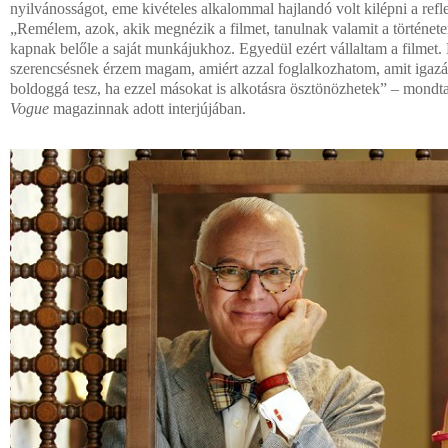
nyilvánosságot, eme kivételes alkalommal hajlandó volt kilépni a refl
„Remélem, azok, akik megnézik a filmet, tanulnak valamit a történetem
kapnak belőle a saját munkájukhoz. Egyedül ezért vállaltam a filmet
szerencsésnek érzem magam, amiért azzal foglalkozhatom, amit igazán
boldoggá tesz, ha ezzel másokat is alkotásra ösztönözhetek” – mondt
Vogue
magazinnak adott interjújában.