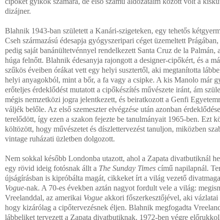
cipőket gyíkok számára, de első számú áldozataim között volt a kisku
dizájner.
Blahnik 1943-ban született a Kanári-szigeteken, egy tehetős kétgyerm
Cseh származású édesapja gyógyszeripari céget üzemeltett Prágában,
pedig saját banánültetvénnyel rendelkezett Santa Cruz de la Palmán, a
húga felnőtt. Blahnik édesanyja rajongott a designer-cipőkért, és a m
szűkös éveiben órákat vett egy helyi susztertől, aki megtanította lábbel
helyi anyagokból, mint a bőr, a fa vagy a csipke. A kis Manolo már g
erőteljes érdeklődést mutatott a cipőkészítés művészete iránt, ám szü
mégis nemzetközi jogra jelentkezett, és beiratkozott a Genfi Egyetem
váljék belőle. Az első szemeszter elvégzése után azonban érdeklődése
terelődött, így ezen a szakon fejezte be tanulmányait 1965-ben. Ezt 
költözött, hogy művészetet és díszlettervezést tanuljon, miközben sz
vintage ruházati üzletben dolgozott.
Nem sokkal később Londonba utazott, ahol a Zapata divatbutiknál he
egy rövid ideig fotósnak állt a
The Sunday Times
című napilapnál. Te
újságírásban is kipróbálta magát, cikkeket írt a világ vezető divatmag
Vogue-
nak. A 70-es években aztán nagyot fordult vele a világ: megi
Vreelanddal, az amerikai
Vogue
akkori főszerkesztőjével, aki vázlatai l
hogy kizárólag a cipőtervezésnek éljen. Blahnik megfogadta Vreeland 
lábbeliket tervezett a Zapata divatbutiknak. 1972-ben végre előrukkolh