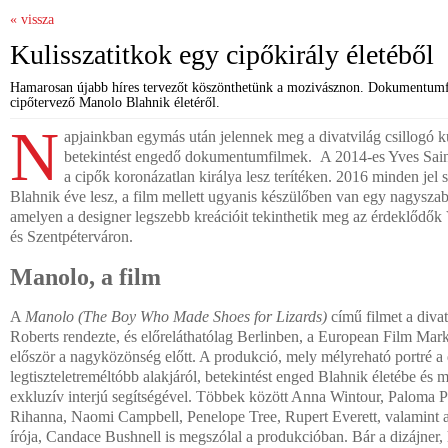
« vissza
Kulisszatitkok egy cipőkirály életéből
Hamarosan újabb híres tervezőt köszönthetünk a mozivásznon. Dokumentumf
cipőtervező Manolo Blahnik életéről.
N
apjainkban egymás után jelennek meg a divatvilág csillogó k
betekintést engedő dokumentumfilmek. A 2014-es Yves Sain
a cipők koronázatlan királya lesz terítéken. 2016 minden jel 
Blahnik éve lesz, a film mellett ugyanis készülőben van egy nagyszabás
amelyen a designer legszebb kreációit tekinthetik meg az érdeklődő
és Szentpéterváron.
Manolo, a film
A
Manolo (The Boy Who Made Shoes for Lizards)
című filmet a diva
Roberts rendezte, és előreláthatólag Berlinben, a European Film Mar
először a nagyközönség előtt. A produkció, mely mélyreható portré a 
legtiszteletreméltóbb alakjáról, betekintést enged Blahnik életébe é
exkluzív interjú segítségével. Többek között Anna Wintour, Paloma P
Rihanna, Naomi Campbell, Penelope Tree, Rupert Everett, valamint 
írója, Candace Bushnell is megszólal a produkcióban. Bár a dizájner, h