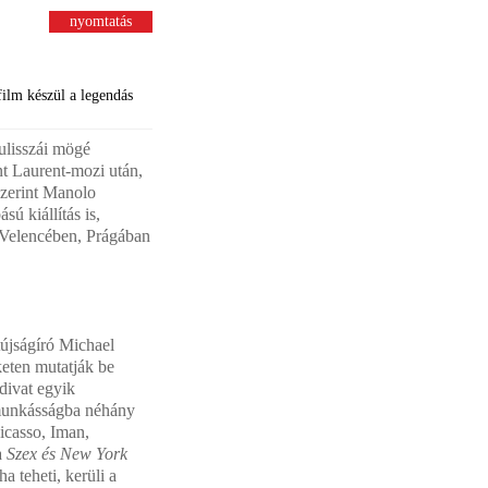
nyomtatás
ilm készül a legendás
ulisszái mögé
t Laurent-mozi után,
szerint Manolo
ú kiállítás is,
k Velencében, Prágában
tújságíró Michael
keten mutatják be
divat egyik
s munkásságba néhány
icasso, Iman,
a
Szex és New York
a teheti, kerüli a