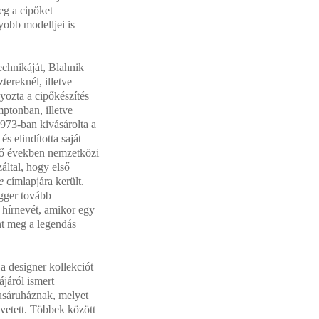
meg a cipőket
yobb modelljei is
echnikáját, Blahnik
ztereknél, illetve
ozta a cipőkészítés
ptonban, illetve
973-ban kivásárolta a
és elindította saját
ző években nemzetközi
záltal, hogy első
e
címlapjára került.
gger tovább
ő hírnevét, amikor egy
t meg a legendás
 designer kollekciót
ájáról ismert
usáruháznak, melyet
övetett. Többek között