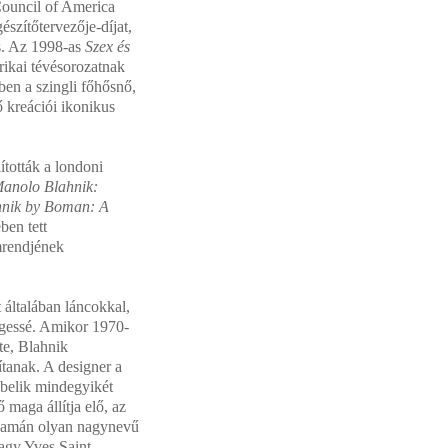
Council of America
szítőtervezője-díjat,
is. Az 1998-as
Szex és
ikai tévésorozatnak
en a szingli főhősnő,
 kreációi ikonikus
ították a londoni
anolo Blahnik:
nik by Boman: A
ben tett
emrendjének
 általában láncokkal,
legessé. Amikor 1970-
te, Blahnik
ítanak. A designer a
bbelik mindegyikét
 maga állítja elő, az
lyamán olyan nagynevű
agy Yves Saint