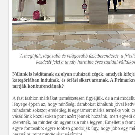
A megújult, tágasabb és világosabb üzletberendezés, a frissít
kezdetét jelzi a tavaly harminc éves családi vállalko
Nálunk is hódítanak az olyan ruházati cégek, amelyek kifej
kategóriában indulnak, és óriási sikert aratnak. A Primark
tartják konkurenciának?
A fast fashion márkákat természetesen figyeljük, de a mi modell
lényege éppen az, hogy minőségi darabokat kínálunk jóval ked
ruhadarab sokszor eredetileg is egy ismert márka terméke volt, c
vásárlóink közül sokan pont azért jönnek hozzánk, mert egyedi 
szeretnék, ha mindenkin ugyanaz a ruha legyen. Emellett a fennt
egyre fontosabb: egyre többen gondolják úgy, hogy jobb egy má
használni, mint mindig újat vásárolni.