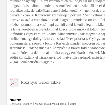
munkához igazítja. Én azt szeretném elérni, hogy ezt meg tudja
dolgozunk is, nálunk mindenki szemléletében a család áll az els
foglalkozunk, de valójában generációkat építünk – nem csak a vá
családunkban is. Karácsony szentestéjén például 22-en voltunk e
kezdve az azóta csatlakozott családtagokig mindenki ott volt. Fe
közben számomra a vasárnapi családi ebéd jelenti a legjobb kik
is legszívesebben a családommal közös programokkal töltöm, leg
kirándulás vagy kerti grill-party. Mindannyiunknak megvan a saj
említettem, egy dolog biztos: a család élvez prioritást. György a
polgármestere, szereti a focit, a Kisvárda minden meccsén ott va
szerelmese. Roland imádja a Zemplént, a fiaival tölti a szabadidej
utazni, érdekli a dél-koreai kultúra és egy énekkarban énekel. M
addig költöztünk el Tiszakanyárról, illetve Kisvárdáról, amíg t
– igazi lokálpatrióták vagyunk.
Rozsnyai Gábor cikke
címkék:
|
|
Generációk üzletben
Magyar családi vállalkozások
Üzlet