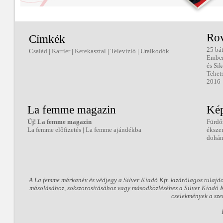
Ro
Címkék
25 bá
Család
|
Karrier
|
Kerekasztal
|
Televízió
|
Uralkodók
Embe
és Sik
Tehet
2016
La femme magazin
Kép
Új! La femme magazin
Fürdő
La femme előfizetés
|
La femme ajándékba
éksze
dohán
A La femme márkanév és védjegy a Silver Kiadó Kft. kizárólagos tulajd
másolásához, sokszorosításához vagy másodközléséhez a Silver Kiadó Kft
cselekmények a sze