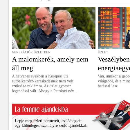
GENERÁCIÓK ÜZLETBEN
ÜZLET
A malomkerék, amely nem
Veszélyben
áll meg
energiaegy
A hetvenes években a Kerepesi úti
Van, amikor a geopo
autóalkatrész-kereskedésnek nem volt
világából, és a min
szüksége reklámra. Az üzlet gyorsan
hatással lesz.
legendássá vált. Ahogy a Petrányi név...
Lepje meg üzleti partnereit, családtagjait
egy különleges, személyre szóló ajándékkal.