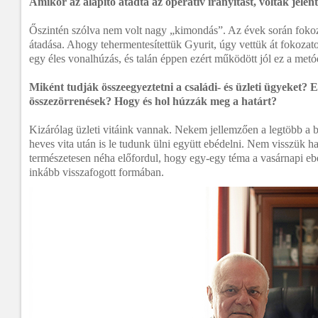
Amikor az alapító átadta az operatív irányítást, voltak jele
Őszintén szólva nem volt nagy „kimondás”. Az évek során fokoza
átadása. Ahogy tehermentesítettük Gyurit, úgy vettük át fokozat
egy éles vonalhúzás, és talán éppen ezért működött jól ez a metó
Miként tudják összeegyeztetni a családi- és üzleti ügyeket? 
összezörrenések? Hogy és hol húzzák meg a határt?
Kizárólag üzleti vitáink vannak. Nekem jellemzően a legtöbb 
heves vita után is le tudunk ülni együtt ebédelni. Nem visszük h
természetesen néha előfordul, hogy egy-egy téma a vasárnapi ebé
inkább visszafogott formában.