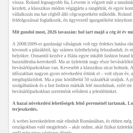
vissza. Roland legnagyobb fia, Levente is végzett már a tanulmá
kezdett, a klasszikus módon végigjárta a ranglétrát, és egyre ko
vállalkozás ma hat cégből álló cégcsoportként működik. Roland a
feldolgozással foglalkozik, én ügyvezető igazgatóként irányítom
Mit gondol most, 2026 tavaszán: hol tart majd a cég öt év m
A 2008/2009-es gazdasági válságnak volt egy érdekes hatása r
kivonult a plázákból, így számos üzlethelyiség felszabadult, és 
helyükre. Onnantól kezdve a Háda egyre inkább fashion brand l
használtruha-kereskedő. Ma az üzleteink nagy része bevásárlók
bevásárlóparkokban van. Kevesebb a klasszikus utcai boltunk. A
időszakban nagyon gyors növekedést értünk el – volt olyan év,
megduplázódott. Ma a piac körülbelül 50 százalékát uraljuk. A p
szolgáltatások és a fast fashion márkák felé mozdulnak, ezért mi
bevásárlóparkokban szeretnénk erősíteni a jelenlétünket.
A hazai növekedési lehetőségek felső pereménél tartanak. Log
terjeszkedés.
A webes kereskedelem már elindult Romániában, és ebben még s
országokban való megjelenés – akár online, akár fizikai üzletekk
erről még nincs végleges döntés.