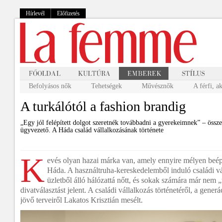
Hírlevél
Előfizetés
Befolyásos nők
Tehetségek
Művésznők
A férfi, a
A turkálótól a fashion brandig
„Egy jól felépített dolgot szeretnék továbbadni a gyerekeimnek” – össze
ügyvezető. A Háda család vállalkozásának története
K
evés olyan hazai márka van, amely ennyire mélyen beé
Háda. A használtruha-kereskedelemből induló családi v
üzletből álló hálózattá nőtt, és sokak számára már nem 
divatválasztást jelent. A családi vállalkozás történetéről, a gene
jövő terveiről Lakatos Krisztián mesélt.