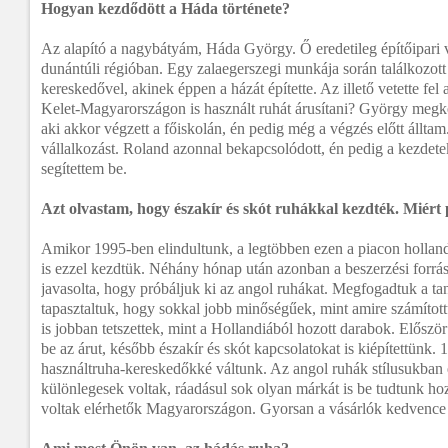
Hogyan kezdődött a Háda története?
Az alapító a nagybátyám, Háda György. Ő eredetileg építőipari 
dunántúli régióban. Egy zalaegerszegi munkája során találkozott
kereskedővel, akinek éppen a házát építette. Az illető vetette fel a
Kelet-Magyarországon is használt ruhát árusítani? György megke
aki akkor végzett a főiskolán, én pedig még a végzés előtt álltam.
vállalkozást. Roland azonnal bekapcsolódott, én pedig a kezdete
segítettem be.
Azt olvastam, hogy északír és skót ruhákkal kezdték. Miért
Amikor 1995-ben elindultunk, a legtöbben ezen a piacon holland
is ezzel kezdtük. Néhány hónap után azonban a beszerzési forrás
javasolta, hogy próbáljuk ki az angol ruhákat. Megfogadtuk a t
tapasztaltuk, hogy sokkal jobb minőségűek, mint amire számítot
is jobban tetszettek, mint a Hollandiából hozott darabok. Először 
be az árut, később északír és skót kapcsolatokat is kiépítettünk. 
használtruha-kereskedőkké váltunk. Az angol ruhák stílusukban
különlegesek voltak, ráadásul sok olyan márkát is be tudtunk 
voltak elérhetők Magyarországon. Gyorsan a vásárlók kedvence 