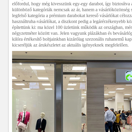
előfordul, hogy még kivesszünk egy-egy darabot, így biztosítva
különböző kategóriák nemcsak az ár, hanem a vásárlóközönség sz
legfelső kategória a prémium darabokat kereső vásárlókat célozz
használtruha-vásárlókat, a diszkont pedig a legárérzékenyebb k
építettünk ki: ma közel 100 üzletünk működik az országban, mé
négyzetméter között van. Jelen vagyunk plázákban és bevásárló
kilóra értékesítő boltjainkban kizárólag szezonális ruhanemű k
kicseréljük az árukészletet az aktuális igényeknek megfelelően.