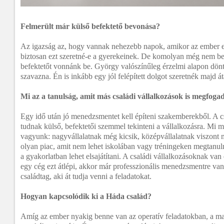
Felmerült már külső befektető bevonása?
Az igazság az, hogy vannak nehezebb napok, amikor az ember 
biztosan ezt szeretné-e a gyerekeinek. De komolyan még nem be
befektetőt vonnánk be. György valószínűleg érzelmi alapon dönte
szavazna. Én is inkább egy jól felépített dolgot szeretnék majd 
Mi az a tanulság, amit más családi vállalkozások is megfog
Egy idő után jó menedzsmentet kell építeni szakemberekből. A 
tudnak külső, befektetői szemmel tekinteni a vállalkozásra. Mi m
vagyunk: nagyvállalatnak még kicsik, középvállalatnak viszont 
olyan piac, amit nem lehet iskolában vagy tréningeken megtanuln
a gyakorlatban lehet elsajátítani. A családi vállalkozásoknak va
egy cég ezt átlépi, akkor már professzionális menedzsmentre van
családtag, aki át tudja venni a feladatokat.
Hogyan kapcsolódik ki a Háda család?
Amíg az ember nyakig benne van az operatív feladatokban, a ma