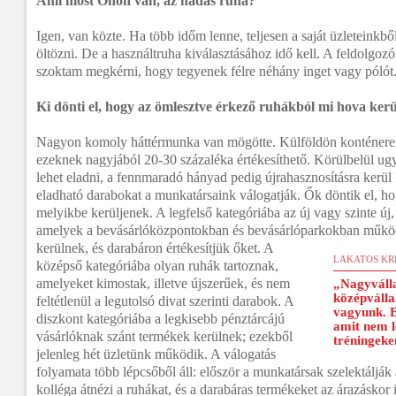
Ami most Önön van, az hádás ruha?
Igen, van közte. Ha több időm lenne, teljesen a saját üzleteinkből
öltözni. De a használtruha kiválasztásához idő kell. A feldolg
szoktam megkérni, hogy tegyenek félre néhány inget vagy pólót
Ki dönti el, hogy az ömlesztve érkező ruhákból mi hova ker
Nagyon komoly háttérmunka van mögötte. Külföldön konténerekb
ezeknek nagyjából 20-30 százaléka értékesíthető. Körülbelül ug
lehet eladni, a fennmaradó hányad pedig újrahasznosításra kerü
eladható darabokat a munkatársaink válogatják. Ők döntik el, h
melyikbe kerüljenek. A legfelső kategóriába az új vagy szinte új
amelyek a bevásárlóközpontokban és bevásárlóparkokban műkö
kerülnek, és darabáron értékesítjük őket. A
LAKATOS KR
középső kategóriába olyan ruhák tartoznak,
amelyeket kimostak, illetve újszerűek, és nem
„Nagyválla
középválla
feltétlenül a legutolsó divat szerinti darabok. A
vagyunk. E
diszkont kategóriába a legkisebb pénztárcájú
amit nem l
vásárlóknak szánt termékek kerülnek; ezekből
tréningeke
jelenleg hét üzletünk működik. A válogatás
folyamata több lépcsőből áll: először a munkatársak szelektálják
kolléga átnézi a ruhákat, és a darabáras termékeket az árazáskor 