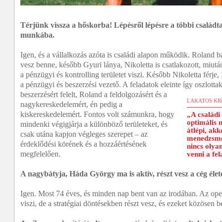
Térjünk vissza a hőskorba! Lépésről lépésre a többi családta
munkába.
Igen, és a vállalkozás azóta is családi alapon működik. Roland b
vesz benne, később Gyuri lánya, Nikoletta is csatlakozott, miut
a pénzügyi és kontrolling területet viszi. Később Nikoletta férje
a pénzügyi és beszerzési vezető. A feladatok eleinte így oszlott
beszerzésért felelt, Roland a feldolgozásért és a
LAKATOS KR
nagykereskedelemért, én pedig a
kiskereskedelemért. Fontos volt számunkra, hogy
„A családi
optimális 
mindenki végigjárja a különböző területeket, és
átlépi, ak
csak utána kapjon végleges szerepet – az
menedzsme
érdeklődési körének és a hozzáértésének
nincs olyan
megfelelően.
venni a fe
A nagybátyja, Háda György ma is aktív, részt vesz a cég éle
Igen. Most 74 éves, és minden nap bent van az irodában. Az ope
viszi, de a stratégiai döntésekben részt vesz, és ezeket közösen 