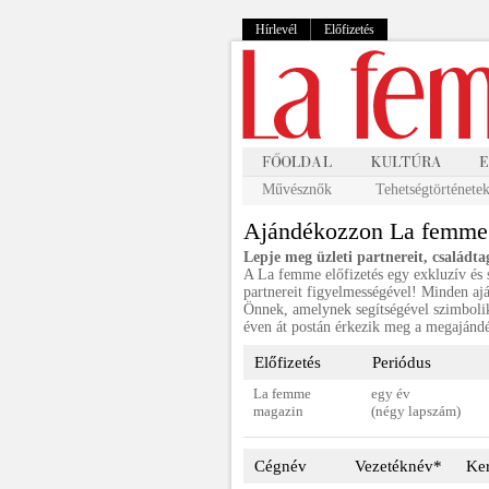
Hírlevél
Előfizetés
Művésznők
Tehetségtörténete
Ajándékozzon La femme e
Lepje meg üzleti partnereit, családta
A La femme előfizetés egy exkluzív és s
partnereit figyelmességével! Minden aj
Önnek, amelynek segítségével szimbolik
éven át postán érkezik meg a megajánd
Előfizetés
Periódus
La femme
egy év
magazin
(négy lapszám)
Cégnév
Vezetéknév*
Ke