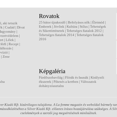
Rovatok
25 bátor újrakezdő
|
Befolyásos nők
|
Életmód
|
fi, aki tetszik
Emberek
|
Jövőnk
|
Kultúra
|
Stílus
|
Tehetségek
ék
|
Család
|
Divat
és Sikertörténetek
|
Tehetséges fiatalok 2012
|
Hagyomány
|
Tehetséges fiatalok 2014
|
Tehetséges fiatalok
ezetvédelem
|
2016
ert
|
Lélek
|
férfi
|
Recept
|
lálkozás
|
evízió
|
t
|
Zene
Képgaléria
Fürdőszobavilág
|
Flórák és faunák
|
Királynői
kba
ékszerek
|
Pihenés a kertben
|
Változatok
dohányzóasztalra
er Kiadó Kft. kizárólagos tulajdona. A La femme magazin és weboldal bármely tart
ásodközléséhez a Silver Kiadó Kft. előzetes írásos hozzájárulása szükséges. A Silv
cselekmények a szerzői jog megsértésének minősülnek.