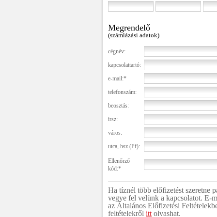
Megrendelő
(számlázási adatok)
cégnév:
kapcsolattartó:
e-mail:*
telefonszám:
beosztás:
irsz:
város:
utca, hsz (Pf):
Ellenőrző
kód:*
Ha tíznél több előfizetést szeretne
vegye fel velünk a kapcsolatot. E-m
az Általános Előfizetési Feltételekb
feltételekről
itt
olvashat.