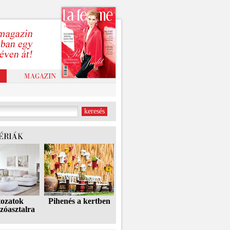
tozatok
Pihenés a kertben
zóasztalra