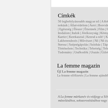
Címkék
50 legbefolyásosabb magyar nő
|
A fér
nekünk
|
Állatvédelem
|
Autó
|
Borvid
|
Egészség
|
Ékszer
|
Éttermek
|
Film
|
Irodalom
|
Italok
|
Jótékonyság
|
Körny
Karrier
|
Kerekasztal
|
Keresd a nőt!
|
K
Lakberendezés
|
Művészet
|
Nő
|
Nő és 
Stressz
|
Szépségápolás
|
Színház
|
Táp
Történelem
|
Technika
|
Tehetség
|
Tel
Tudomány
|
Uralkodók
|
Utazás
|
Üzle
La femme magazin
Új! La femme magazin
La femme előfizetés
|
La femme ajándé
A La femme márkanév és védjegy a Silv
másolásához, sokszorosításához vagy m