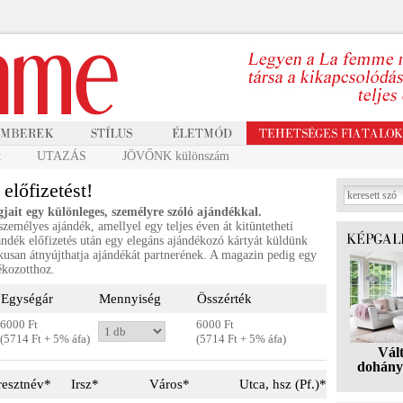
k
UTAZÁS
JÖVŐNK különszám
lőfizetést!
gjait egy különleges, személyre szóló ajándékkal.
zemélyes ajándék, amellyel egy teljes éven át kitüntetheti
ándék előfizetés után egy elegáns ajándékozó kártyát küldünk
usan átnyújthatja ajándékát partnerének. A magazin pedig egy
ékozotthoz.
Egységár
Mennyiség
Összérték
6000 Ft
6000 Ft
(5714 Ft + 5% áfa)
(
5714
Ft + 5% áfa)
Vál
dohány
resztnév*
Irsz*
Város*
Utca, hsz (Pf.)*