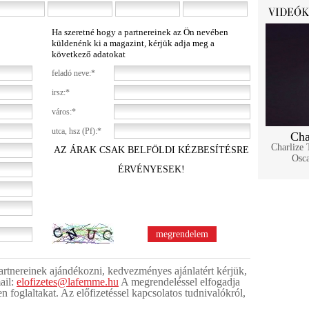
Ha szeretné hogy a partnereinek az Ön nevében
küldenénk ki a magazint, kérjük adja meg a
következő adatokat
feladó neve:*
irsz:*
város:*
utca, hsz (Pf):*
Cha
Charlize 
AZ ÁRAK CSAK BELFÖLDI KÉZBESÍTÉSRE
Osca
ÉRVÉNYESEK!
 partnereinek ajándékozni, kedvezményes ajánlatért kérjük,
ail:
elofizetes@lafemme.hu
A megrendeléssel elfogadja
en foglaltakat. Az előfizetéssel kapcsolatos tudnivalókról,