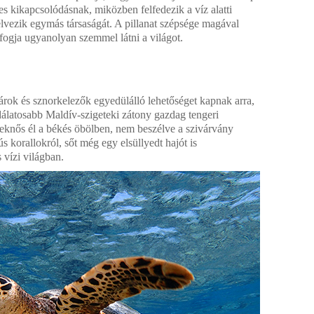
es kikapcsolódásnak, miközben felfedezik a víz alatti
élvezik egymás társaságát. A pillanat szépsége magával
m fogja ugyanolyan szemmel látni a világot.
várok és sznorkelezők egyedülálló lehetőséget kapnak arra,
álatosabb Maldív-szigeteki zátony gazdag tengeri
 teknős él a békés öbölben, nem beszélve a szivárvány
s korallokról, sőt még egy elsüllyedt hajót is
vízi világban.