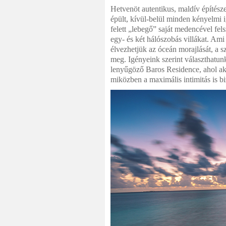
Hetvenöt autentikus, maldív építésze
épült, kívül-belül minden kényelmi i
felett „lebegő” saját medencével fel
egy- és két hálószobás villákat. A
élvezhetjük az óceán morajlását, a 
meg. Igényeink szerint választhatun
lenyűgöző Baros Residence, ahol ak
miközben a maximális intimitás is biz