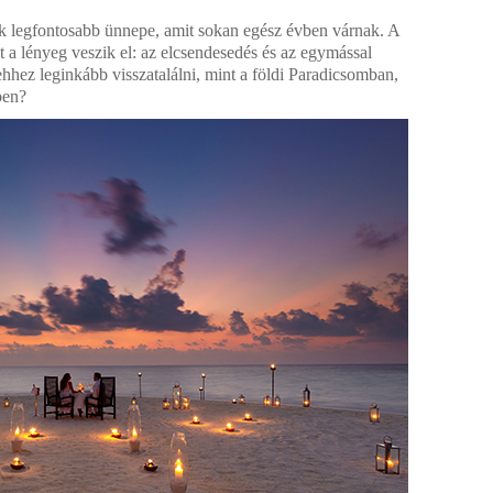
ik legfontosabb ünnepe, amit sokan egész évben várnak. A
a lényeg veszik el: az elcsendesedés és az egymással
 ehhez leginkább visszatalálni, mint a földi Paradicsomban,
ben?