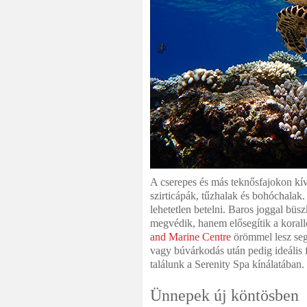
A cserepes és más teknősfajokon kív
szirticápák, tűzhalak és bohóchalak. 
lehetetlen betelni. Baros joggal büs
megvédik, hanem elősegítik a koral
and Marine Centre
örömmel lesz seg
vagy búvárkodás után pedig ideális f
találunk a Serenity Spa kínálatában.
Ünnepek új köntösben