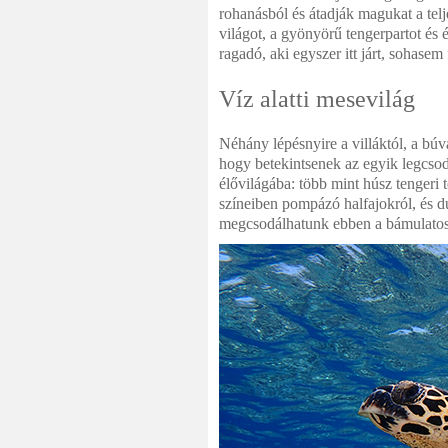
rohanásból és átadják magukat a telj
világot, a gyönyörű tengerpartot és 
ragadó, aki egyszer itt járt, sohase
Víz alatti mesevilág
Néhány lépésnyire a villáktól, a bú
hogy betekintsenek az egyik legcsod
élővilágába: több mint húsz tengeri
színeiben pompázó halfajokról, és dú
megcsodálhatunk ebben a bámulatos 