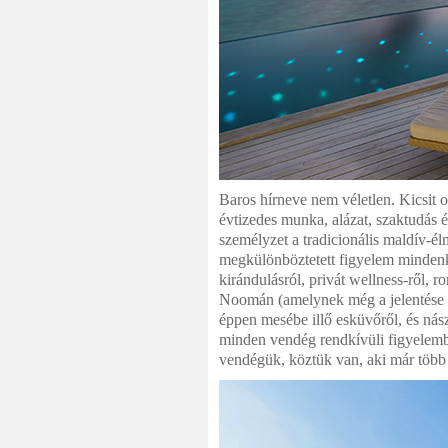
Baros hírneve nem véletlen. Kicsit 
évtizedes munka, alázat, szaktudás 
személyzet a tradicionális maldív-él
megkülönböztetett figyelem mindenki
kirándulásról, privát wellness-ről, 
Noomán (amelynek még a jelentése is
éppen mesébe illő esküvőről, és nás
minden vendég rendkívüli figyelembe
vendégük, köztük van, aki már több m