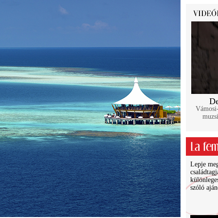
De
Vámosi-
muzsi
Lepje meg 
családtagj
különlege
szóló ajá