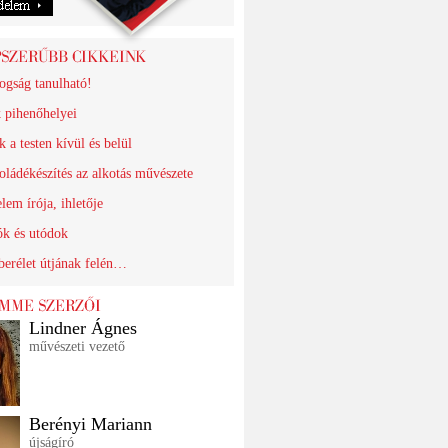
ogság tanulható!
k pihenőhelyei
 a testen kívül és belül
oládékészítés az alkotás művészete
lem írója, ihletője
ók és utódok
erélet útjának felén…
Lindner Ágnes
művészeti vezető
Berényi Mariann
újságíró