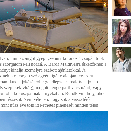
olyan, mint az angol gyep: „semmi különös”, csupán több
és szorgalom kell hozzá. A Baros Maldivesra érkezőknek a
ményt kínálja személyre szabott ajánlatokkal. A
nek jár: legyen szó egyéni igény alapján tervezett
romantikus hajókázásról egy jellegzetes maldív hajón, a
 szép: kék virág), meghitt tengerparti vacsoráról, vagy
zútról a kókuszpálmák árnyékában. Rendkívüli hely, ahol
n részesül. Nem véletlen, hogy sok a visszatérő
int húsz éve tölti itt kéthetes pihenését minden télen.