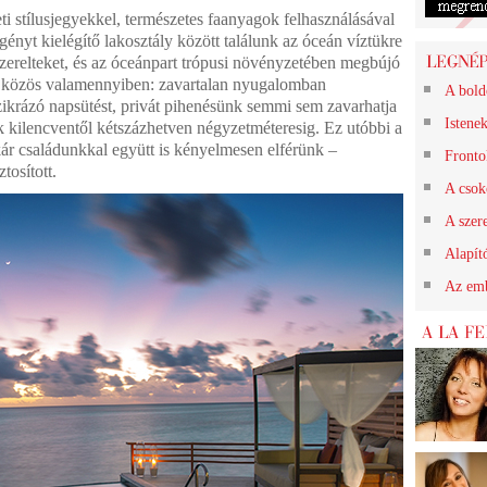
ti stílusjegyekkel, természetes faanyagok felhasználásával
gényt kielégítő lakosztály között találunk az óceán víztükre
szerelteket, és az óceánpart trópusi növényzetében megbújó
mi közös valamennyiben: zavartalan nyugalomban
A bold
szikrázó napsütést, privát pihenésünk semmi sem zavarhatja
Istene
k kilencventől kétszázhetven négyzetméteresig. Ez utóbbi a
ár családunkkal együtt is kényelmesen elférünk –
Frontok
tosított.
A csok
A szere
Alapít
Az emb