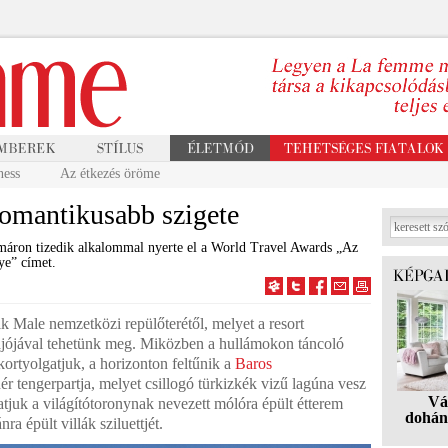
ness
Az étkezés öröme
romantikusabb szigete
máron tizedik alkalommal nyerte el a World Travel Awards „Az
ye” címet.
zik Male nemzetközi repülőterétől, melyet a resort
jójával tehetünk meg. Miközben a hullámokon táncoló
 kortyolgatjuk, a horizonton feltűnik a
Baros
r tengerpartja, melyet csillogó türkizkék vizű lagúna vesz
Vá
tjuk a világítótoronynak nevezett mólóra épült étterem
dohán
ra épült villák sziluettjét.