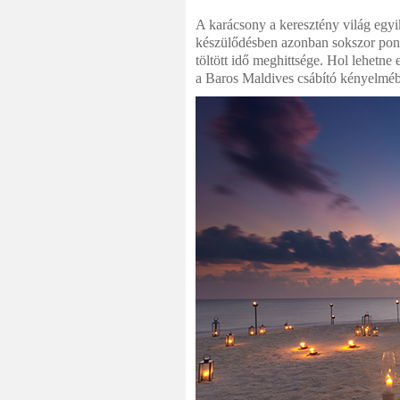
A karácsony a keresztény világ egy
készülődésben azonban sokszor pont 
töltött idő meghittsége. Hol lehetne
a Baros Maldives csábító kényelmé