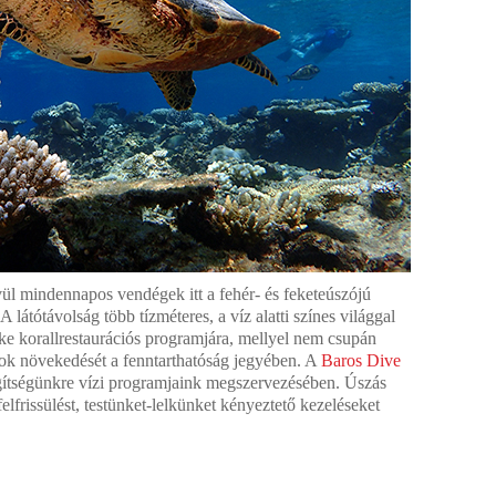
ül mindennapos vendégek itt a fehér- és feketeúszójú
A látótávolság több tízméteres, a víz alatti színes világgal
zke korallrestaurációs programjára, mellyel nem csupán
lok növekedését a fenntarthatóság jegyében. A
Baros Dive
ítségünkre vízi programjaink megszervezésében. Úszás
elfrissülést, testünket-lelkünket kényeztető kezeléseket