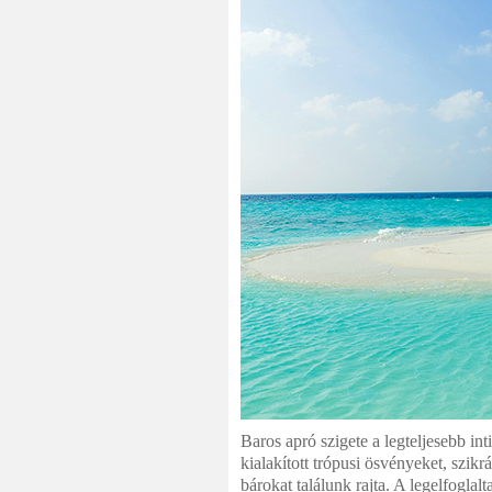
Baros apró szigete a legteljesebb int
kialakított trópusi ösvényeket, szik
bárokat találunk rajta. A legelfoglal