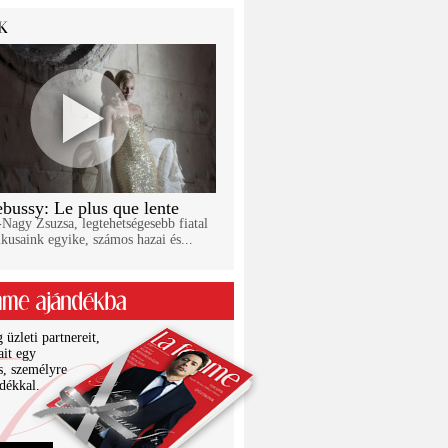
bussy: Le plus que lente
Nagy Zsuzsa, legtehetségesebb fiatal
kusaink egyike, számos hazai és...
üzleti partnereit,
ait egy
s, személyre
ndékkal.