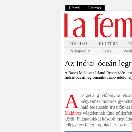
Hírlevél
Előfizetés
Párkapcsolat
Lélek
Well
Az Indiai-óceán leg
A Baros Maldives Island Resort idén im
Indiai-óceán legromantikusabb üdülőhel
A
sziget alig félórányira feks
kényelmes motoros gyorsha
hajó fedélzetén frissítőnket
Maldives
végtelennek tűnő púderfehé
körül. Pillanatokkal később meglátha
jellegzetes fehér kupoláját és az óceán