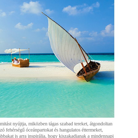
imitást nyújtja, miközben tágas szabad tereket, átgondoltan
rázó fehérségű óceánpartokat és hangulatos éttermeket,
tabbakat is arra inspirálja, hogy kiszakadjanak a mindennapi