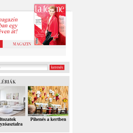
ltozatok
Pihenés a kertben
yzóasztalra