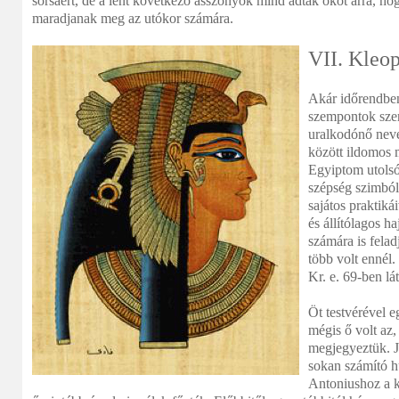
sorsáért, de a lent következő asszonyok mind adtak okot arra, 
maradjanak meg az utókor számára.
VII. Kleop
Akár időrendbe
szempontok szer
uralkodónő nevé
között ildomos 
Egyiptom utolsó
szépség szimból
sajátos praktikái
és állítólagos h
számára is felad
több volt ennél.
Kr. e. 69-ben lá
Öt testvérével e
mégis ő volt az,
megjegyeztük. J
sokan számító h
Antoniushoz a k