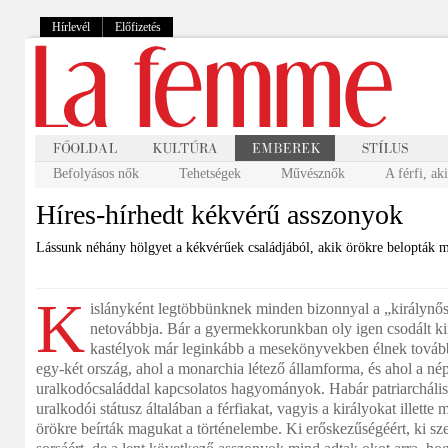
Hírlevél
Előfizetés
Befolyásos nők
Tehetségek
Művésznők
A férfi, ak
Híres-hírhedt kékvérű asszonyok
Lássunk néhány hölgyet a kékvérűek családjából, akik örökre belopták 
K
islányként legtöbbünknek minden bizonnyal a „királynős
netovábbja. Bár a gyermekkorunkban oly igen csodált kir
kastélyok már leginkább a mesekönyvekben élnek tovább
egy-két ország, ahol a monarchia létező államforma, és ahol a né
uralkodócsaláddal kapcsolatos hagyományok. Habár patriarchális
uralkodói státusz általában a férfiakat, vagyis a királyokat illett
örökre beírták magukat a történelembe. Ki erőskezűségéért, ki sze