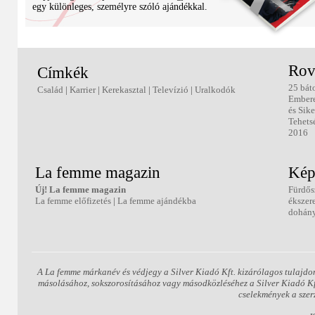
egy különleges, személyre szóló ajándékkal.
Rov
Címkék
25 bát
Család
|
Karrier
|
Kerekasztal
|
Televízió
|
Uralkodók
Ember
és Sike
Tehets
2016
La femme magazin
Kép
Új! La femme magazin
Fürdős
La femme előfizetés
|
La femme ajándékba
ékszer
dohány
A La femme márkanév és védjegy a Silver Kiadó Kft. kizárólagos tulajdo
másolásához, sokszorosításához vagy másodközléséhez a Silver Kiadó Kft.
cselekmények a szer