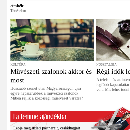
címkék:
Történelem
KULTÚRA
NOSZTALGIA
Művészeti szalonok akkor és
Régi idők l
most
A telefon és az inter
legfőbb kapcsolattar
Hosszabb szünet után Magyarországon újra
volt. Mit lehet tudni
egyre népszerűbbek a művészeti szalonok.
Miben rejlik a közösségi műélvezet varázsa?
Lepje meg üzleti partnereit, családtagjait