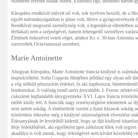
őszintébb érzelmi szálak fűzték. Előbbitől egy, utóbbitól három g
Kleopátra rendkívül művelt nő volt, sok nyelven beszélt, de a fil
egyéb tudományágakban is jártas volt, illetve a gyógynövények és 
Rendkívül megosztó személyiség volt, a legendával ellentétben a
férfiakat) nem a szépségével, hanem lehengerlő személyes varázsáv
Életének önkezével vetett véget, amikor Kr. e. 30-ban Antonius s
szenvedtek Octavianussal szemben.
Marie Antoinette
Ahogyan Kleopátra, Marie Antoinette francia királyné is számtal
inspirációként. Sofia Coppola filmjében például egy olyan nőt lát
a vég nélküli pénzszórás érdekel, és aki naphosszat, büntetetlenü
bonbonokat. A valóság ennél azért árnyaltabb. I. Ferenc német-ró
császárné legfiatalabb lánygyermeke XVI. Lajos francia trónörök
utóbb király lett. A franciák nagy reménységként tekintettek az ifj
nem tartott sokáig. A történetírók szerint a fiatal házasok sokáig n
trónörökös érkezése még a királyné szüzességének elvesztése után
Édesanyjának írt leveleiből kiderül, hogy az ifjú királyné kitartóa
férje érdeklődését, aki egyébként igen zárkózott lélek volt (egyes 
akadálya is volt annak, hogy feleségével nem kívánt közelebbi v