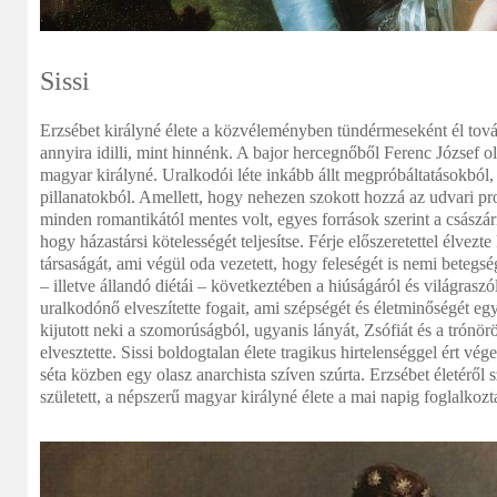
Sissi
Erzsébet királyné élete a közvéleményben tündérmeseként él tová
annyira idilli, mint hinnénk. A bajor hercegnőből Ferenc József ol
magyar királyné. Uralkodói léte inkább állt megpróbáltatásokból
pillanatokból. Amellett, hogy nehezen szokott hozzá az udvari pr
minden romantikától mentes volt, egyes források szerint a császárn
hogy házastársi kötelességét teljesítse. Férje előszeretettel élvez
társaságát, ami végül oda vezetett, hogy feleségét is nemi betegs
– illetve állandó diétái – következtében a hiúságáról és világraszó
uralkodónő elveszítette fogait, ami szépségét és életminőségét egy
kijutott neki a szomorúságból, ugyanis lányát, Zsófiát és a trónör
elvesztette. Sissi boldogtalan élete tragikus hirtelenséggel ért v
séta közben egy olasz anarchista szíven szúrta. Erzsébet életéről
született, a népszerű magyar királyné élete a mai napig foglalkoz