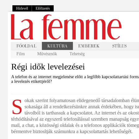
Hírlevél
Előfizetés
Film
Művésznők
Tehetség
Régi idők levelezései
A telefon és az internet megjelenése előtt a legfőbb kapcsolattartási forma
a levelezés etikettjéről?
S
okak szerint folyamatosan elidegenedő társadalomban élü
sokasága áll a rendelkezésünkre annak érdekében, hogy ism
távolból is tarthassuk a kapcsolatot. Az internet és az oko
térhódításával az egyszerű telefonálással szemben manapság egyre
mail, a chat, a közösségi oldalak és a telefonos applikációk töme
bérmentve biztosítják számunkra a kapcsolattartás lehetőségét.