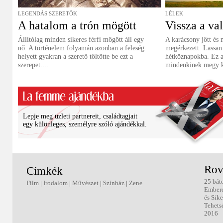
LEGENDÁS SZERETŐK
LÉLEK
A hatalom a trón mögött
Vissza a va
Állítólag minden sikeres férfi mögött áll egy
A karácsony jött és 
nő. A történelem folyamán azonban a feleség
megérkezett. Lassan 
helyett gyakran a szerető töltötte be ezt a
hétköznapokba. Ez 
szerepet....
mindenkinek megy 
Lepje meg üzleti partnereit, családtagjait
egy különleges, személyre szóló ajándékkal.
Rov
Címkék
25 bát
Film
|
Irodalom
|
Művészet
|
Színház
|
Zene
Ember
és Sike
Tehets
2016