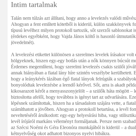
Intim tartalmak
Talán nem túlzás azt állítani, hogy anno a levelezés valódi művés
Ahogyan a fent említett kötetből is kiderül, külön szakkönyvek f
típusú levélhez milyen protokoll tartozik, sőt szerzői sablonokat i
(érdekes egyébként, hogy Vajda János költő is hasonló útmutatók 
jövedelmét).
A levelezési etikettet különösen a szerelmes levelek írásakor volt
hölgyeknek, hiszen egy-egy botlás után a nők könnyen búcsút mo
Érdemes megemlíteni, hogy szerelmi levelezés csakis szülői jóváh
annak hiányában a fiatal lány híre szintén veszélybe kerülhetett. 
hogy a leánykérés lázában égő fiatal lányok felrúgták a szabályoka
bonyolódtak levelezésbe a leendő kérővel. Sőt, arra is akadt példa
kikosarazott kérőt a menyasszonyjelölt – a szülők háta mögött – 
biztosította afelől, hogy továbbra is igényt tart az udvarlására. 
lépésnek számítottak, hiszen ha a társadalom szájára vette, a fiata
számíthatott a jövőben. Ahogyan a protokoll betartása, a levél form
neveltetéséről árulkodott: egy-egy helyesírási hiba, vagy stilisztika
levél írójáról markáns véleményt formáljanak. Persze nem szabad
az Szécsi Noémi és Géra Eleonóra munkájából is kiderül – a dua
kétnyelvűség okot adhatott bizonyos nyelvi hibákra.