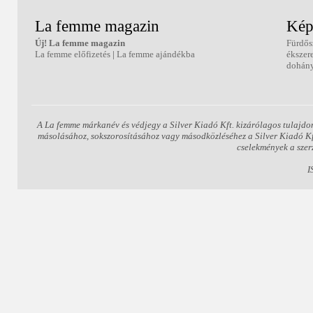
La femme magazin
Kép
Új! La femme magazin
Fürdős
La femme előfizetés
|
La femme ajándékba
ékszer
dohány
A La femme márkanév és védjegy a Silver Kiadó Kft. kizárólagos tulajdo
másolásához, sokszorosításához vagy másodközléséhez a Silver Kiadó Kft.
cselekmények a szer
I