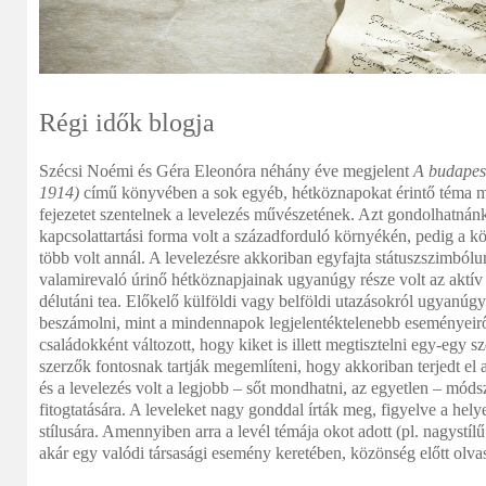
Régi idők blogja
Szécsi Noémi és Géra Eleonóra néhány éve megjelent
A budapes
1914)
című könyvében a sok egyéb, hétköznapokat érintő téma me
fejezetet szentelnek a levelezés művészetének. Azt gondolhatnán
kapcsolattartási forma volt a századforduló környékén, pedig a kö
több volt annál. A levelezésre akkoriban egyfajta státuszszimbólu
valamirevaló úrinő hétköznapjainak ugyanúgy része volt az aktív
délutáni tea. Előkelő külföldi vagy belföldi utazásokról ugyanúgy
beszámolni, mint a mindennapok legjelentéktelenebb eseményeirő
családokként változott, hogy kiket is illett megtisztelni egy-egy s
szerzők fontosnak tartják megemlíteni, hogy akkoriban terjedt el 
és a levelezés volt a legjobb – sőt mondhatni, az egyetlen – módsz
fitogtatására. A leveleket nagy gonddal írták meg, figyelve a hel
stílusára. Amennyiben arra a levél témája okot adott (pl. nagystílű
akár egy valódi társasági esemény keretében, közönség előtt olvas