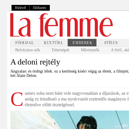
Hírlevél
Előfizetés
Befolyásos nők
Tehetségek
Művésznők
A férfi, ak
A deloni rejtély
Angyalarc és ördögi lélek: ez a kettősség kíséri végig az életét, a filmjei
lett Alain Delon.
C
annes soha nem bánt vele nagyvonalúan a díjazások, az el
amíg ez letudható a ma nyolcvanöt esztendős magányos f
életműve előtti tisztelgéssel.