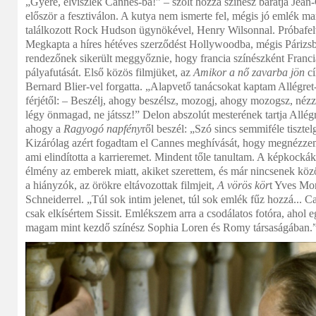
„Gyere, elviszlek Cannes-ba!” – szólt hozzá színész barátja Jean-
először a fesztiválon. A kutya nem ismerte fel, mégis jó emlék m
találkozott Rock Hudson ügynökével, Henry Wilsonnal. Próbafel
Megkapta a híres hétéves szerződést Hollywoodba, mégis Párizsb
rendezőnek sikerült meggyőznie, hogy francia színészként Franci
pályafutását. Első közös filmjüket, az
Amikor a nő zavarba jön
cí
Bernard Blier-vel forgatta. „Alapvető tanácsokat kaptam Allégret
férjétől: – Beszélj, ahogy beszélsz, mozogj, ahogy mozogsz, néz
légy önmagad, ne játssz!” Delon abszolút mesterének tartja Allégre
ahogy a
Ragyogó napfény
ről beszél: „Szó sincs semmiféle tisztelg
Kizárólag azért fogadtam el Cannes meghívását, hogy megnézzem 
ami elindította a karrieremet. Mindent tőle tanultam. A képkockák
élmény az emberek miatt, akiket szerettem, és már nincsenek köz
a hiányzók, az örökre eltávozottak filmjeit,
A vörös kör
t Yves Mo
Schneiderrel. „Túl sok intim jelenet, túl sok emlék fűz hozzá... C
csak elkísértem Sissit. Emlékszem arra a csodálatos fotóra, ahol 
magam mint kezdő színész Sophia Loren és Romy társaságában.