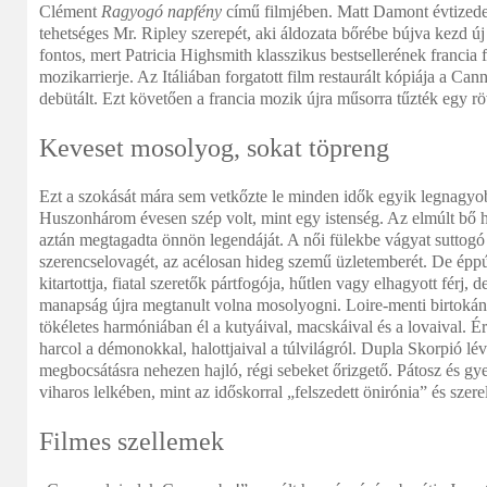
Clément
Ragyogó napfény
című filmjében. Matt Damont évtizede
tehetséges Mr. Ripley szerepét, aki áldozata bőrébe bújva kezd új é
fontos, mert Patricia Highsmith klasszikus bestsellerének francia
mozikarrierje. Az Itáliában forgatott film restaurált kópiája a C
debütált. Ezt követően a francia mozik újra műsorra tűzték egy rö
Keveset mosolyog, sokat töpreng
Ezt a szokását mára sem vetkőzte le minden idők egyik legnagyo
Huszonhárom évesen szép volt, mint egy istenség. Az elmúlt bő h
aztán megtagadta önnön legendáját. A női fülekbe vágyat suttogó 
szerencselovagét, az acélosan hideg szemű üzletemberét. De épp
kitartottja, fiatal szeretők pártfogója, hűtlen vagy elhagyott férj, 
manapság újra megtanult volna mosolyogni. Loire-menti birtokán 
tökéletes harmóniában él a kutyáival, macskáival és a lovaival. É
harcol a démonokkal, halottjaival a túlvilágról. Dupla Skorpió l
megbocsátásra nehezen hajló, régi sebeket őrizgető. Pátosz és 
viharos lelkében, mint az időskorral „felszedett önirónia” és szerel
Filmes szellemek