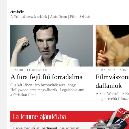
címkék:
|
|
|
|
A férfi
aki tetszik nekünk
Alain Delon
Film
Színház
BENEDICT CUMBERBATCH
FILMZENESZERZŐK
A fura fejű fiú forradalma
Filmvászon
dallamok
Ő a két lábon járó bizonyíték arra, hogy
Hollywood arca megváltozik. Legalábbis ami
A Star Warstól az Er
a férfiakat illeti.
a leghíresebb filmz
Lepje meg üzleti partnereit, családtagjait