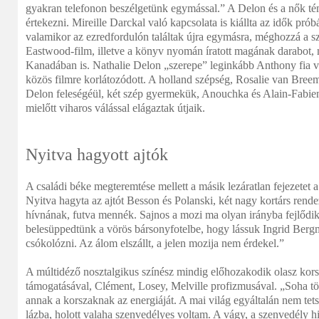
gyakran telefonon beszélgetünk egymással.” A Delon és a nők t
értekezni. Mireille Darckal való kapcsolata is kiállta az idők pró
valamikor az ezredfordulón találtak újra egymásra, méghozzá a 
Eastwood-film, illetve a könyv nyomán íratott magának darabot, m
Kanadában is. Nathalie Delon „szerepe” leginkább Anthony fia v
közös filmre korlátozódott. A holland szépség, Rosalie van Bree
Delon feleségéül, két szép gyermekük, Anouchka és Alain-Fabien
mielőtt viharos válással elágaztak útjaik.
Nyitva hagyott ajtók
A családi béke megteremtése mellett a másik lezáratlan fejezetet 
Nyitva hagyta az ajtót Besson és Polanski, két nagy kortárs rend
hívnának, futva mennék. Sajnos a mozi ma olyan irányba fejlődi
belesüppedtünk a vörös bársonyfotelbe, hogy lássuk Ingrid Berg
csókolózni. Az álom elszállt, a jelen mozija nem érdekel.”
A múltidéző nosztalgikus színész mindig előhozakodik olasz kors
támogatásával, Clément, Losey, Melville profizmusával. „Soha 
annak a korszaknak az energiáját. A mai világ egyáltalán nem te
lázba, holott valaha szenvedélyes voltam. A vágy, a szenvedély h