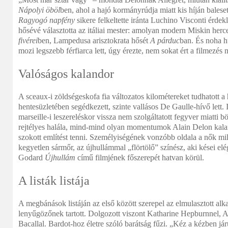
Nápolyi öböl
ben, ahol a hajó kormányrúdja miatt kis híján balese
Ragyogó napfény
sikere felkeltette iránta Luchino Visconti érdek
hősévé választotta az itáliai mester: amolyan modern Miskin her
fivérei
ben, Lampedusa arisztokrata hősét
A párduc
ban. És noha h
mozi legszebb férfiarca lett, úgy érezte, nem sokat ért a filmezés
Valóságos kalandor
A sceaux-i zöldségeskofa fia változatos kilométereket tudhatott a
hentesüzletében segédkezett, szinte vallásos De Gaulle-hívő lett. 
marseille-i leszereléskor vissza nem szolgáltatott fegyver miatti b
rejtélyes halála, mind-mind olyan momentumok Alain Delon kala
szokott említést tenni. Személyiségének vonzóbb oldala a nők mil
kegyetlen sármőr, az újhullámmal „flörtölő” színész, aki kései el
Godard
Újhullám
című filmjének főszerepét hatvan körül.
A listák listája
A megbánások listáján az első között szerepel az elmulasztott alk
lenyűgözőnek tartott. Dolgozott viszont Katharine Hepburnnel, 
Bacallal. Bardot-hoz életre szóló barátság fűzi. „Kéz a kézben já