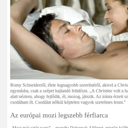
Romy Schneiderről, élete legnagyobb szerelméről, akivel a
Chris
egymásba, csak a szépet hajlandó felidézni. „A
Christine
volt a h
alatt néztem, ahogy fejlődik, él, mozog, játszik. Az iránta érzett s
csodáltam őt. Csodálat nélkül képtelen vagyok szerelmes lenni.”
Az európai mozi legszebb férfiarca
„Most már sztár vagy” – mondta Delonnak Allégret, miután kiállt