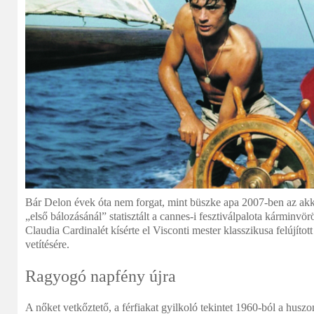
Bár Delon évek óta nem forgat, mint büszke apa 2007-ben az ak
„első bálozásánál” statisztált a cannes-i fesztiválpalota kárminv
Claudia Cardinalét kísérte el Visconti mester klasszikusa felújítot
vetítésére.
Ragyogó napfény újra
A nőket vetkőztető, a férfiakat gyilkoló tekintet 1960-ból a hu