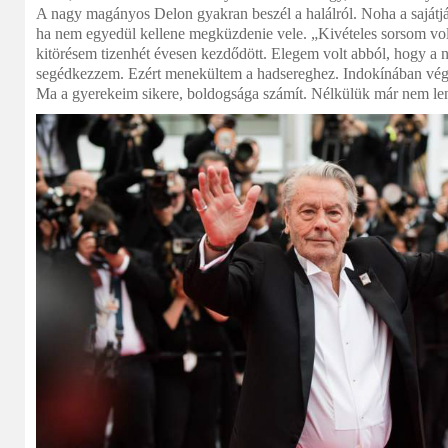
A nagy magányos Delon gyakran beszél a halálról. Noha a sajátjá
ha nem egyedül kellene megküzdenie vele. „Kivételes sorsom vol
kitörésem tizenhét évesen kezdődött. Elegem volt abból, hogy a
segédkezzem. Ezért menekültem a hadsereghez. Indokínában vég
Ma a gyerekeim sikere, boldogsága számít. Nélkülük már nem len