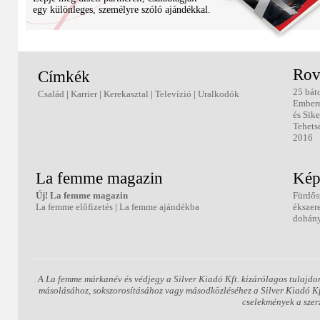
egy különleges, személyre szóló ajándékkal.
Rov
Címkék
25 bát
Család
|
Karrier
|
Kerekasztal
|
Televízió
|
Uralkodók
Ember
és Sike
Tehets
2016
La femme magazin
Kép
Új! La femme magazin
Fürdős
La femme előfizetés
|
La femme ajándékba
ékszer
dohány
A La femme márkanév és védjegy a Silver Kiadó Kft. kizárólagos tulajdo
másolásához, sokszorosításához vagy másodközléséhez a Silver Kiadó Kft.
cselekmények a szer