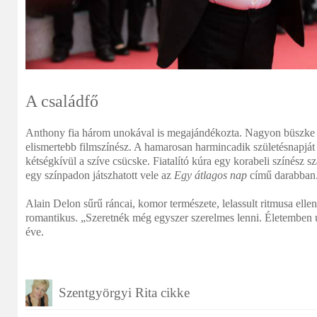
A családfő
Anthony fia három unokával is megajándékozta. Nagyon büszke A
elismertebb filmszínész. A hamarosan harmincadik születésnapjá
kétségkívül a szíve csücske. Fiatalító kúra egy korabeli színész
egy színpadon játszhatott vele az
Egy átlagos nap
című darabban
Alain Delon sűrű ráncai, komor természete, lelassult ritmusa elle
romantikus. „Szeretnék még egyszer szerelmes lenni. Életemben ut
éve.
Szentgyörgyi Rita cikke