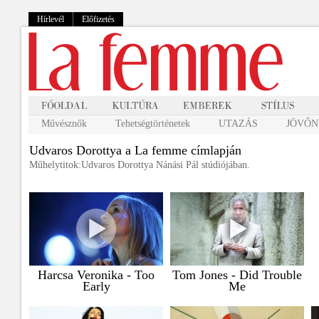
Hírlevél
Előfizetés
Művésznők
Tehetségtörténetek
UTAZÁS
JÖVŐNK
Udvaros Dorottya a La femme címlapján
Műhelytitok:Udvaros Dorottya Nánási Pál stúdiójában.
Harcsa Veronika - Too
Tom Jones - Did Trouble
Early
Me