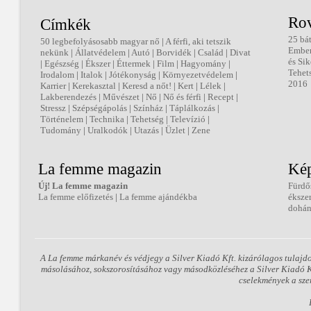
Ro
Címkék
25 bá
50 legbefolyásosabb magyar nő
|
A férfi, aki tetszik
Embe
nekünk
|
Állatvédelem
|
Autó
|
Borvidék
|
Család
|
Divat
és Sik
|
Egészség
|
Ékszer
|
Éttermek
|
Film
|
Hagyomány
|
Tehet
Irodalom
|
Italok
|
Jótékonyság
|
Környezetvédelem
|
2016
Karrier
|
Kerekasztal
|
Keresd a nőt!
|
Kert
|
Lélek
|
Lakberendezés
|
Művészet
|
Nő
|
Nő és férfi
|
Recept
|
Stressz
|
Szépségápolás
|
Színház
|
Táplálkozás
|
Történelem
|
Technika
|
Tehetség
|
Televízió
|
Tudomány
|
Uralkodók
|
Utazás
|
Üzlet
|
Zene
La femme magazin
Kép
Új! La femme magazin
Fürdő
La femme előfizetés
|
La femme ajándékba
éksze
dohán
A La femme márkanév és védjegy a Silver Kiadó Kft. kizárólagos tulajd
másolásához, sokszorosításához vagy másodközléséhez a Silver Kiadó Kft
cselekmények a sze