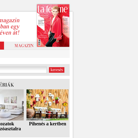
tozatok
Pihenés a kertben
zóasztalra