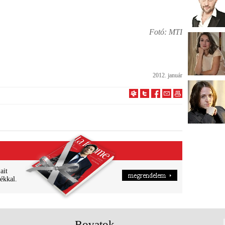
Fotó: MTI
2012. január
ait
ékkal.
Rovatok