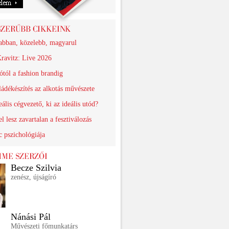
abban, közelebb, magyarul
ravitz: Live 2026
ótól a fashion brandig
ádékészítés az alkotás művészete
eális cégvezető, ki az ideális utód?
el lesz zavartalan a fesztiválozás
 pszichológiája
Becze Szilvia
zenész, újságíró
Nánási Pál
Művészeti főmunkatárs