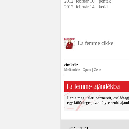
2012. február 10. | péntek
2012. február 14. | kedd
La femme cikke
címkék:
|
|
Mefistofele
Opera
Zene
Lepje meg üzleti partnereit, családtagj
egy különleges, személyre szóló ajánd