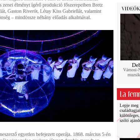
és zenei élményt ígérő produkció főszerepeiben Bretz
lát, Gaston Riverót, Létay Kiss Gabriellát, valamint
önség – mindössze néhány előadás alkalmával.
Deb
Vámosi-Na
muzsik
Lepje meg ü
családtagja
különleges,
szóló ajánd
neszerző egyetlen befejezett operája. 1868. március 5-én