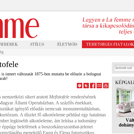
ég
tofele
is ismert változatát 1875-ben mutatta be először a bolognai
arab!
 nemzetközi sikert aratott
Mefistofele
rendezésének
 Magyar Állami Operaházban. A százfős énekkart,
tisztákat igénylő előadás nemcsak monumentalitásban,
uriózum. A díszlet fő alkotóeleme például egy hatalmas
Vál
mber legkisebb alkotóeleme, ám leírása a tudomány
dohány
 éppúgy beleférnek a boszorkányszombat-jelenet
lomvilágába menekülő Faust és Elena futurisztikus