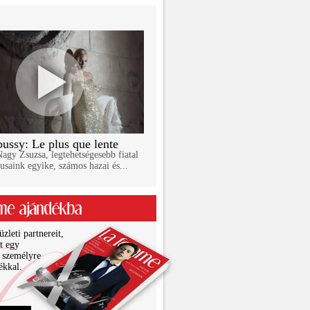
ussy: Le plus que lente
gy Zsuzsa, legtehetségesebb fiatal
usaink egyike, számos hazai és...
zleti partnereit,
it egy
 személyre
ékkal.