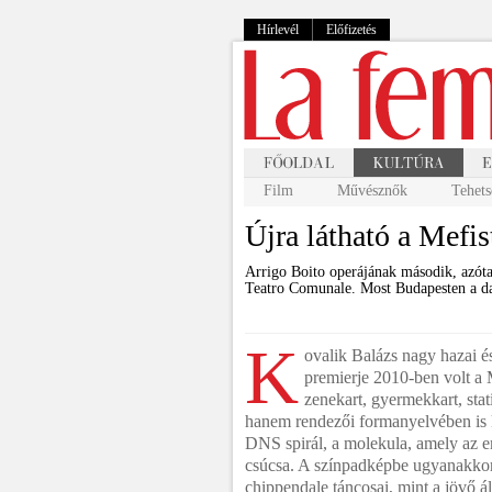
Hírlevél
Előfizetés
Film
Művésznők
Tehets
Újra látható a Mefis
Arrigo Boito operájának második, azóta 
Teatro Comunale. Most Budapesten a d
K
ovalik Balázs nagy hazai és
premierje 2010-ben volt a
zenekart, gyermekkart, sta
hanem rendezői formanyelvében is k
DNS spirál, a molekula, amely az e
csúcsa. A színpadképbe ugyanakkor
chippendale táncosai, mint a jövő á