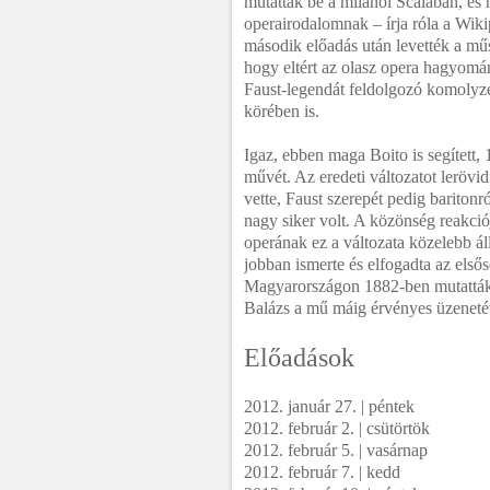
mutatták be a milanói Scalában, és 
operairodalomnak – írja róla a Wiki
második előadás után levették a mű
hogy eltért az olasz opera hagyomá
Faust-legendát feldolgozó komolyze
körében is.
Igaz, ebben maga Boito is segített,
művét. Az eredeti változatot lerövid
vette, Faust szerepét pedig baritonró
nagy siker volt. A közönség reakció
operának ez a változata közelebb ál
jobban ismerte és elfogadta az el
Magyarországon 1882-ben mutatták 
Balázs a mű máig érvényes üzeneté
Előadások
2012. január 27. | péntek
2012. február 2. | csütörtök
2012. február 5. | vasárnap
2012. február 7. | kedd