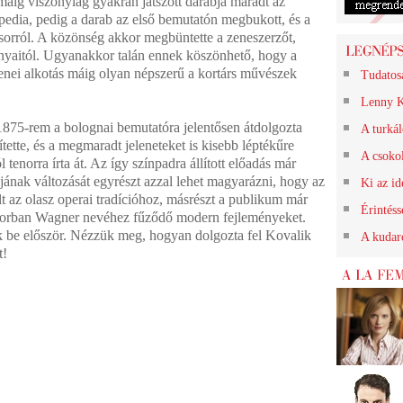
máig viszonylag gyakran játszott darabja maradt az
pedia, pedig a darab az első bemutatón megbukott, és a
sorról. A közönség akkor megbüntette a zeneszerzőt,
nyaitól. Ugyanakkor talán ennek köszönhető, hogy a
nei alkotás máig olyan népszerű a kortárs művészek
Tudatos
Lenny K
 1875-rem a bolognai bemutatóra jelentősen átdolgozta
A turkál
ítette, és a megmaradt jeleneteket is kisebb léptékűre
A csokol
l tenorra írta át. Az így színpadra állított előadás már
jának változását egyrészt azzal lehet magyarázni, hogy az
Ki az id
lt az olasz operai tradícióhoz, másrészt a publikum már
Érintéss
sősorban Wagner nevéhez fűződő modern fejleményeket.
be először. Nézzük meg, hogyan dolgozta fel Kovalik
A kudarc
t!