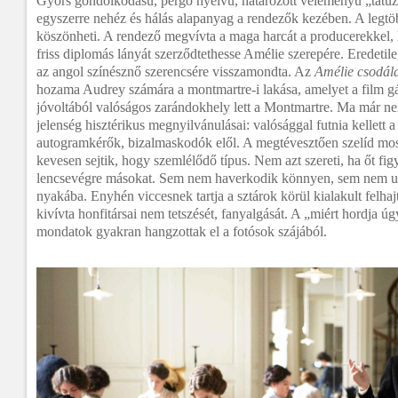
Gyors gondolkodású, pergő nyelvű, határozott véleményű „tatuz
egyszerre nehéz és hálás alapanyag a rendezők kezében. A legtö
köszönheti. A rendező megvívta a maga harcát a producerekkel,
friss diplomás lányát szerződtethesse Amélie szerepére. Eredetil
az angol színésznő szerencsére visszamondta. Az
Amélie csodála
hozama Audrey számára a montmartre-i lakása, amelyet a film gá
jóvoltából valóságos zarándokhely lett a Montmartre. Ma már n
jelenség hisztérikus megnyilvánulásai: valósággal futnia kellett 
autogramkérők, bizalmaskodók elől. A megtévesztően szelíd mo
kevesen sejtik, hogy szemlélődő típus. Nem azt szereti, ha őt fi
lencsevégre másokat. Sem nem haverkodik könnyen, sem nem ug
nyakába. Enyhén viccesnek tartja a sztárok körül kialakult felhaj
kivívta honfitársai nem tetszését, fanyalgását. A „miért hordja úg
mondatok gyakran hangzottak el a fotósok szájából.