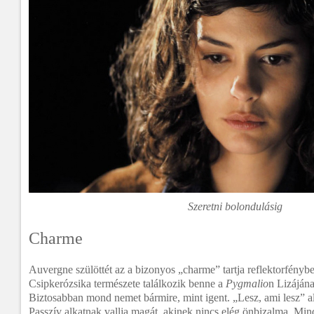
Szeretni bolondulásig
Charme
Auvergne szülöttét az a bizonyos „charme” tartja reflektorfény
Csipkerózsika természete találkozik benne a
Pygmalio
n Lizáján
Biztosabban mond nemet bármire, mint igent. „Lesz, ami lesz” ala
Passzív alkatnak vallja magát, akinek nincs elég önbizalma. Mi