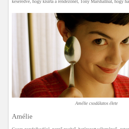
keseredve, hogy kisírta a rendezőnél, Tony Marshallnál, hogy h
Amélie csodálatos élete
Amélie