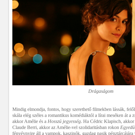
Drágaságom
Mindig elmondja, fontos, hogy szerethető filmekben lássák, felő
skála elég széles a romantikus komédiáktól a lírai meséken át a 
akkor Amélie és a
Hosszú jegyesség
. Ha Cédric Klapisch, akkor
Claude Berri, akkor az Amélie-vel szolidaritásban rokon
Egyedü
fényévnyire áll a vampok, kaszinók, gazdag pasik pénztárcájára v