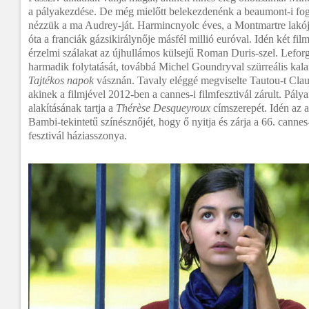
a pályakezdése. De még mielőtt belekezdenénk a beaumont-i fog
nézzük a ma Audrey-ját. Harmincnyolc éves, a Montmartre lakó
óta a franciák gázsikirálynője másfél millió euróval. Idén két fil
érzelmi szálakat az újhullámos külsejű Roman Duris-szel. Lefor
harmadik folytatását, továbbá Michel Goundryval szürreális ka
Tajtékos napok
vásznán. Tavaly eléggé megviselte Tautou-t Clau
akinek a filmjével 2012-ben a cannes-i filmfesztivál zárult. Pály
alakításának tartja a
Thérèse Desqueyroux
címszerepét. Idén az a 
Bambi-tekintetű színésznőjét, hogy ő nyitja és zárja a 66. cannes
fesztivál háziasszonya.