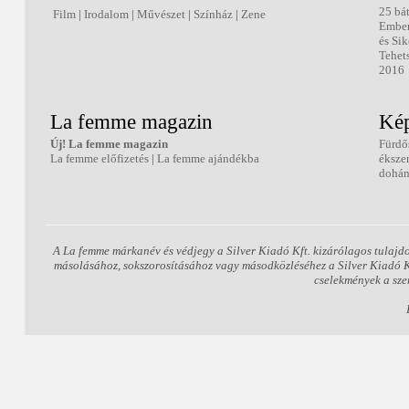
25 bá
Film
|
Irodalom
|
Művészet
|
Színház
|
Zene
Embe
és Sik
Tehet
2016
La femme magazin
Kép
Új! La femme magazin
Fürdő
La femme előfizetés
|
La femme ajándékba
éksze
dohán
A La femme márkanév és védjegy a Silver Kiadó Kft. kizárólagos tulajd
másolásához, sokszorosításához vagy másodközléséhez a Silver Kiadó Kft
cselekmények a sze