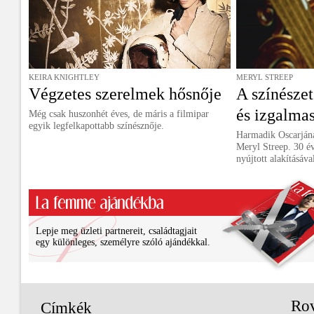
KEIRA KNIGHTLEY
MERYL STREEP
Végzetes szerelmek hősnője
A színészet
és izgalma
Még csak huszonhét éves, de máris a filmipar
egyik legfelkapottabb színésznője.
Harmadik Oscarjána
Meryl Streep. 30 é
nyújtott alakításáva
Lepje meg üzleti partnereit, családtagjait
egy különleges, személyre szóló ajándékkal.
Ro
Címkék