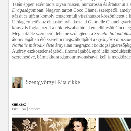
Talán éppen ezért tudta olyan frissen, humorosan és ártatlanul ala
Drágaságom
ban. Nagyon tartott Coco Chanel szerepétől, amelyn
gázsit és újfent komoly tengerentúli visszhangot köszönhetett a 
Utólag érthetők az elutasító nyilatkozatai Gabrielle Chanel gyarl
könyv is foglalkozott a nők felszabadítójaként elhíresült Coco e
Még sokféle szerepéről lehetne szót ejteni, a
Szeretni bolondulás
álomvilágában élő szerelmi megszállottjától a
Gyönyörű mocsok
Nathalie második élete
árnyaltan megrajzolt boldogságkeresőjéig
Audrey eszköztelenségéből, finomságából, apró lelki rezdüléseibő
szerethetővé, bármekkora glamour nyomásával kell is megküzde
Szentgyörgyi Rita cikke
címkék:
|
|
Film
Nő
Színész