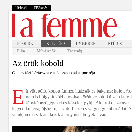
Hírlevél
Előfizetés
Film
Művésznők
Tehetség
Az örök kobold
Cannes idei háziasszonyának szabálytalan portréja.
E
lnyűtt póló, kopott farmer, hátizsák és bakancs: holott A
nem is hölgy, inkább amolyan örök kobold külsejű lány. F
fényképezőgépeket és köveket gyűjt. Akit rokonszenvesne
legyen kolléga, újságíró, a sarki fűszeres vagy egy kóbor állat. A
velük, nem csak adakozik a kutyamenhelyek javára.