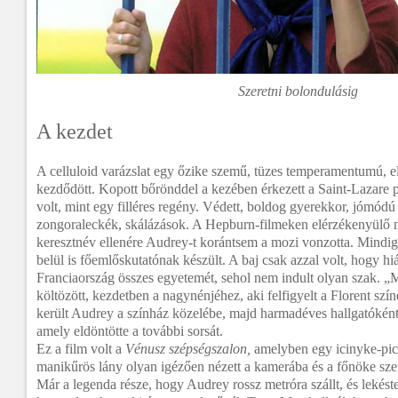
Szeretni bolondulásig
A kezdet
A celluloid varázslat egy őzike szemű, tüzes temperamentumú, elk
kezdődött. Kopott bőrönddel a kezében érkezett a Saint-Lazare 
volt, mint egy filléres regény. Védett, boldog gyerekkor, jómódú
zongoraleckék, skálázások. A Hepburn-filmeken elérzékenyülő m
keresztnév ellenére Audrey-t korántsem a mozi vonzotta. Mindig 
belül is főemlőskutatónak készült. A baj csak azzal volt, hogy h
Franciaország összes egyetemét, sehol nem indult olyan szak. 
költözött, kezdetben a nagynénjéhez, aki felfigyelt a Florent szí
került Audrey a színház közelébe, majd harmadéves hallgatóként
amely eldöntötte a további sorsát.
Ez a film volt a
Vénusz szépségszalon,
amelyben egy icinyke-pici
manikűrös lány olyan igézően nézett a kamerába és a főnöke sze
Már a legenda része, hogy Audrey rossz metróra szállt, és lekéste