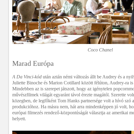
Coco Chanel
Marad Európa
A Da Vinci-kód
után aztán némi változás állt be Audrey és a nyi
Juliette Binoche és Marion Cotillard között félúton, Audrey-ra is
Mindebben az is szerepet játszott, hogy az igénytelen popcornmoz
művészfilmek világát egyaránt távol érezte magától. Szerette vo
közegben, de legfőként Tom Hanks partnersége volt a hívó szó 
produkcióhoz. Ha másra nem, hát arra mindenképpen jó volt, ho
európai filmezés rendező-központúságát választja az amerikai m
helyett.