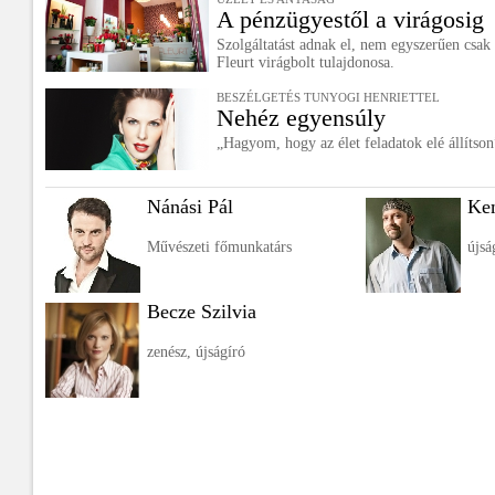
A pénzügyestől a virágosig
Szolgáltatást adnak el, nem egyszerűen csak 
Fleurt virágbolt tulajdonosa.
BESZÉLGETÉS TUNYOGI HENRIETTEL
Nehéz egyensúly
„Hagyom, hogy az élet feladatok elé állítson
Nánási Pál
Ke
Művészeti főmunkatárs
újsá
Becze Szilvia
zenész, újságíró