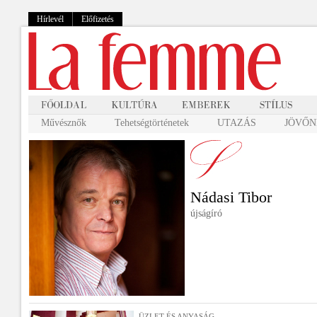
Hírlevél
Előfizetés
Művésznők
Tehetségtörténetek
UTAZÁS
JÖVŐNK
Nádasi Tibor
újságíró
ÜZLET ÉS ANYASÁG