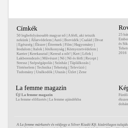
Ro
Címkék
25 bá
50 legbefolyásosabb magyar nő
|
A férfi, aki tetszik
Embe
nekünk
|
Állatvédelem
|
Autó
|
Borvidék
|
Család
|
Divat
és Sik
|
Egészség
|
Ékszer
|
Éttermek
|
Film
|
Hagyomány
|
Tehet
Irodalom
|
Italok
|
Jótékonyság
|
Környezetvédelem
|
2016
Karrier
|
Kerekasztal
|
Keresd a nőt!
|
Kert
|
Lélek
|
Lakberendezés
|
Művészet
|
Nő
|
Nő és férfi
|
Recept
|
Stressz
|
Szépségápolás
|
Színház
|
Táplálkozás
|
Történelem
|
Technika
|
Tehetség
|
Televízió
|
Tudomány
|
Uralkodók
|
Utazás
|
Üzlet
|
Zene
La femme magazin
Kép
Új! La femme magazin
Fürdő
La femme előfizetés
|
La femme ajándékba
éksze
dohán
A La femme márkanév és védjegy a Silver Kiadó Kft. kizárólagos tulajd