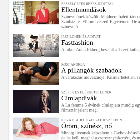
BESZÉLGETÉS REZES JUDITTAL
Ellentmondások
Színésznőnek készült. Majdnem balett-táncos 
Színház- és Filmművészeti Egyetemen. De a
színésznő...
IPSZILONÉK ÉS A DIVAT
Fastfashion
Amikor Anita Ekberg besétált a Trevi-kútba,
ROST ANDREA
A pillangók szabadok
A várakozás művésznője. Kiismerhetetlen, rej
SZÉPEK ÉS ELÉRHETETLENEK
Címlapdívák
A La femme 5 évének címlapjain mindig egy
filmsztár jelent meg.
KOVÁTS ADÉL IGAZGATÓI SZÉKBEN
Öröm, színész, nő
Mindig ilyennek képzeltem a Csehov-hősnőket:
de ha kell, meghal a cseresznyéskertért, és m