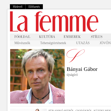
Hírlevél
Előfizetés
Művésznők
Tehetségtörténetek
UTAZÁS
JÖVŐNK
Bányai Gábor
újságíró
FÜR ANIKÓ HITRŐL, CSODÁKRÓL, KÜZDELME