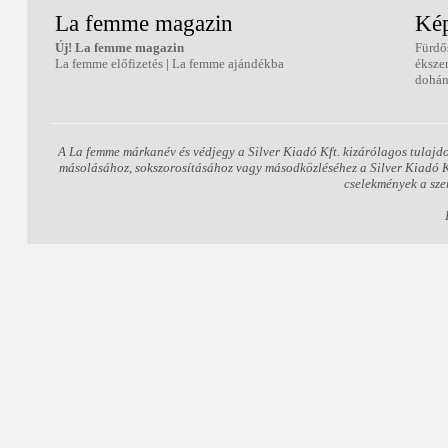
La femme magazin
Kép
Új! La femme magazin
Fürdő
La femme előfizetés
|
La femme ajándékba
éksze
dohán
A La femme márkanév és védjegy a Silver Kiadó Kft. kizárólagos tulajd
másolásához, sokszorosításához vagy másodközléséhez a Silver Kiadó Kft
cselekmények a sze