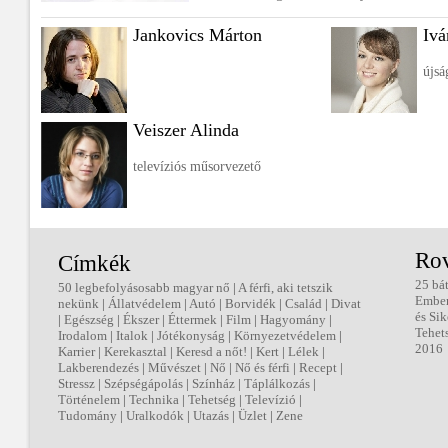
Jankovics Márton
Ivá
újsá
Veiszer Alinda
televíziós műsorvezető
Ro
Címkék
25 bá
50 legbefolyásosabb magyar nő
|
A férfi, aki tetszik
Embe
nekünk
|
Állatvédelem
|
Autó
|
Borvidék
|
Család
|
Divat
és Sik
|
Egészség
|
Ékszer
|
Éttermek
|
Film
|
Hagyomány
|
Tehet
Irodalom
|
Italok
|
Jótékonyság
|
Környezetvédelem
|
2016
Karrier
|
Kerekasztal
|
Keresd a nőt!
|
Kert
|
Lélek
|
Lakberendezés
|
Művészet
|
Nő
|
Nő és férfi
|
Recept
|
Stressz
|
Szépségápolás
|
Színház
|
Táplálkozás
|
Történelem
|
Technika
|
Tehetség
|
Televízió
|
Tudomány
|
Uralkodók
|
Utazás
|
Üzlet
|
Zene