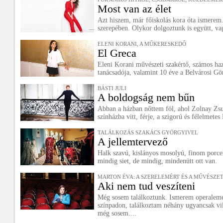
Most van az élet
Azt hiszem, már főiskolás kora óta ismerem.
szerepében. Olykor dolgoztunk is együtt, v
ELENI KORANI, A MŰKERESKEDŐ
El Greca
Eleni Korani művészeti szakértő, számos haza
tanácsadója, valamint 10 éve a Belvárosi Gö
BÁSTI JULI
A boldogság nem bűn
Abban a házban nőttem föl, ahol Zolnay Zsuz
színházba vitt, férje, a szigorú és félelmetes 
TALÁLKOZÁS SZAKÁCS GYÖRGYIVEL
A jellemtervező
Halk szavú, kislányos mosolyú, finom porce
mindig siet, de mindig, mindenütt ott van.
MARTON ÉVA: A SZERELEMÉRT ÉS A MŰVÉSZE
Aki nem tud veszíteni
Még sosem találkoztunk. Ismerem operalemez
színpadon, találkoztam néhány ugyancsak vil
még sosem....