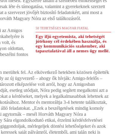
sról mesélt. Egyszerre láttam a szemében eltökéltséget és
társak léte és támogatása, valamint a gyerekeknek szerzett
 a szervezet jövőjét biztosító feladatokért, ami most a
Horváth Magyary Nóra az első találkozásról.
50 TEHETSÉGES MAGYAR FIATAL
ni az Amigos
nkahelyére is
Egy ifjú egyetemista, aki tehetségét
jótékony cél érdekében használja, és
 volt, és
egy kommunikációs szakember, aki
yon oldottan,
tapasztalatával áll a nemes ügy mellé.
beszélni fontos
 merültek fel. Az elkövetkező hetekben közösen építették
mely az új ügyvezető – ahogy ők hívják: Amigo-felelős –
tározott elképzelése volt arról, hogy az Amigosban
dját, esetleg utódjait, Nóra pedig segített megalkotni azt a
okat a kérdéseket, melyek a legalkalmasabbak lehetnek az
lkotásához. Mentor és mentoráltja 3-4 hetente találkoztak,
k álló feladatokat. „Ezek a beszélgetések mindig komoly
azi agytornák – mesél Horváth Magyary Nóra a
 Sára elgondolkodtató etikai, érzelmi kérdésfelvetései
iggondoljak, mérlegeljek döntési lehetőségeket és azok
keressek saját pályámról, életemből, ami talán neki is