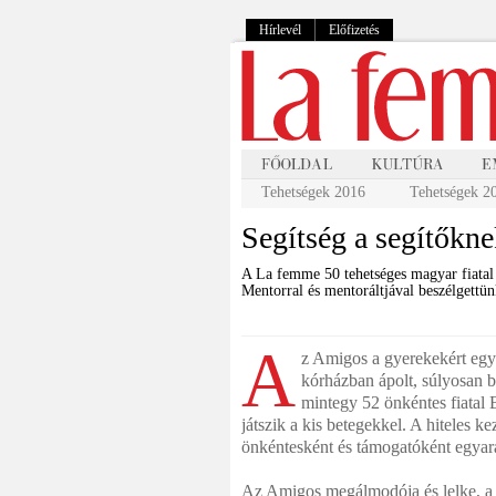
Hírlevél
Előfizetés
Tehetségek 2016
Tehetségek 2
Segítség a segítőkn
A La femme 50 tehetséges magyar fiatal
Mentorral és mentoráltjával beszélgettün
A
z Amigos a gyerekekért egye
kórházban ápolt, súlyosan 
mintegy 52 önkéntes fiatal B
játszik a kis betegekkel. A hiteles
önkéntesként és támogatóként egyar
Az Amigos megálmodója és lelke, a 