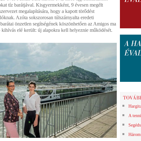
okat tíz barátjával. Kisgyermekként, 9 évesen megélt
 szervezet megalapítására, hogy a kapott törődést
lóknak. Azóta sokszorosan túlszárnyalta eredeti
és barátai önzetlen segítségének köszönhetően az Amigos ma
b kihívás elé került: új alapokra kell helyeznie működését.
Hargita
A tenni
Segéds
Három 