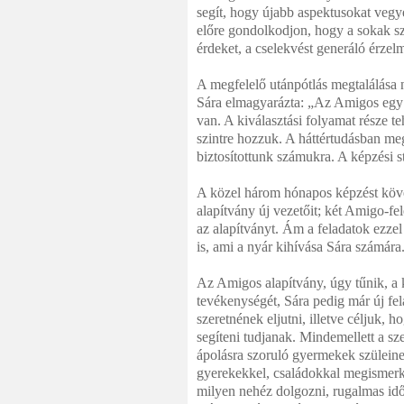
segít, hogy újabb aspektusokat vegy
előre gondolkodjon, hogy a sokak sz
érdeket, a cselekvést generáló érzelm
A megfelelő utánpótlás megtalálása n
Sára elmagyarázta: „Az Amigos egy 
van. A kiválasztási folyamat része t
szintre hozzuk. A háttértudásban me
biztosítottunk számukra. A képzési st
A közel három hónapos képzést követ
alapítvány új vezetőit; két Amigo-fe
az alapítványt. Ám a feladatok ezze
is, ami a nyár kihívása Sára számára
Az Amigos alapítvány, úgy tűnik, a k
tevékenységét, Sára pedig már új fela
szeretnének eljutni, illetve céljuk,
segíteni tudjanak. Mindemellett a sze
ápolásra szoruló gyermekek szüleine
gyerekekkel, családokkal megismerke
milyen nehéz dolgozni, rugalmas id