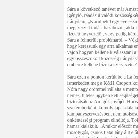
Sára a következő tanévet már Amszte
igénylő, ráadásul valódi közösségk
irányítani. „Körülbelül egy éve eszm
megszerzett tudást hazahozni, akkor 
fizetett ügyvezetőt, vagy pedig kérd
Sára a felmerült problémáról. – Végü
hogy keressünk egy arra alkalmas em
vajon hogyan kellene kiválasztani a 
egy összeszokott közösség irányítás
emberre kellene bízni a szervezetet?
Sára ezen a ponton került be a La f
ismerkedett meg a K&H Csoport ko
Nóra nagy örömmel vállalta a mentor
nemes, hiteles ügyben kell segítsége
biztosítsák az Amigók jövőjét. Ho
szakemberként, komoly tapasztalatta
kampányszervezésben, nem utolsós
önkéntességi program elindítója. Töké
hamar kialakult. „Amikor először me
mosolygós, csinos fiatal lány állt el