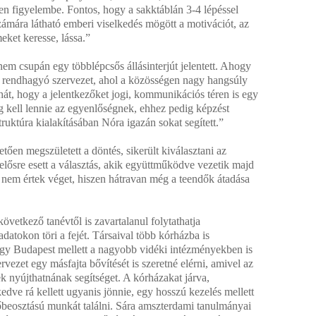
en figyelembe. Fontos, hogy a sakktáblán 3-4 lépéssel
ámára látható emberi viselkedés mögött a motivációt, az
eket keresse, lássa.”
em csupán egy többlépcsős állásinterjút jelentett. Ahogy
rendhagyó szervezet, ahol a közösségen nagy hangsúly
ehát, hogy a jelentkezőket jogi, kommunikációs téren is egy
g kell lennie az egyenlőségnek, ehhez pedig képzést
ruktúra kialakításában Nóra igazán sokat segített.”
ően megszületett a döntés, sikerült kiválasztani az
lelősre esett a választás, akik együttműködve vezetik majd
l nem értek véget, hiszen hátravan még a teendők átadása
.
övetkező tanévtől is zavartalanul folytathatja
datokon töri a fejét. Társaival több kórházba is
 hogy Budapest mellett a nagyobb vidéki intézményekben is
rvezet egy másfajta bővítését is szeretné elérni, amivel az
k nyújthatnának segítséget. A kórházakat járva,
dve rá kellett ugyanis jönnie, egy hosszú kezelés mellett
őbeosztású munkát találni. Sára amszterdami tanulmányai