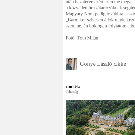
után hazatérve ezért szeretné megala
a közvetlen hozzátartozóknak segíte
Magyary Nóra pedig továbbra is szíve
„Bármikor szívesen állok rendelkezé
szeretné, én boldogan folytatom a b
Fotó: Tóth Milán
Gönye László cikke
címkék:
Tehetség