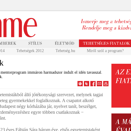
014
Tehetségek 2012
Tehetség.hu
Miről szól a program?
ek
 mentorprogram immáron harmadszor indult el idén tavasszal.
k.
temistákból álló jótékonysági szervezet, melynek tagjai
beteg gyermekekkel foglalkoznak. A csapatot alkotó
udapest négy kórházába jár, nyelvet tanít, beszélget,
 kezdeményezéshez egyre többen csatlakoznak −
ánt.
23 éves Fábián Sára három éve, elsős egyetemistaként