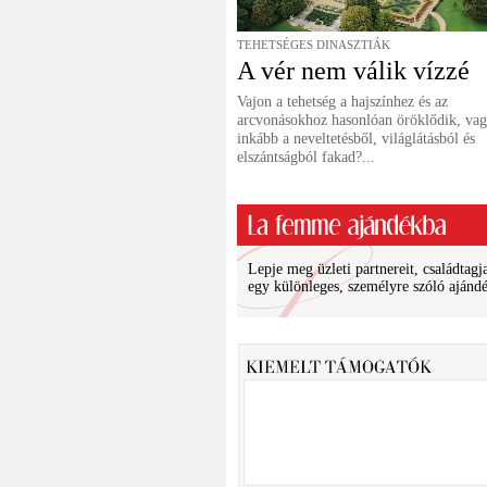
TEHETSÉGES DINASZTIÁK
A vér nem válik vízzé
Vajon a tehetség a hajszínhez és az
arcvonásokhoz hasonlóan öröklődik, va
inkább a neveltetésből, világlátásból és
elszántságból fakad?...
Lepje meg üzleti partnereit, családtagja
egy különleges, személyre szóló ajánd