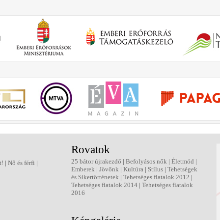
Rovatok
25 bátor újrakezdő
|
Befolyásos nők
|
Életmód
|
t!
|
Nő és férfi
|
Emberek
|
Jövőnk
|
Kultúra
|
Stílus
|
Tehetségek
és Sikertörténetek
|
Tehetséges fiatalok 2012
|
Tehetséges fiatalok 2014
|
Tehetséges fiatalok
2016