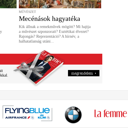
MŰVÉSZET
Mecénások hagyatéka
Kik állnak a remekművek mögött? Mi hajtja
gy
a művészet szponzorait? Esztétikai élvezet?
Rajongás? Reprezentáció? A hírnév, a
halhatatlanság utáni...
it
ékkal.