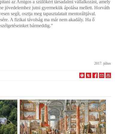
pítani az Amigos a szülőkért társadalmi vállalkozást, amely
ne jövedelemhez jutni gyermekük ápolása mellett. Horváth
sen segít, osztja meg tapasztalatait mentoráltjával.
sére. A fizikai távolság ma már nem akadály. Ha ő
eszélgetéseinket bármeddig.”
2017. július