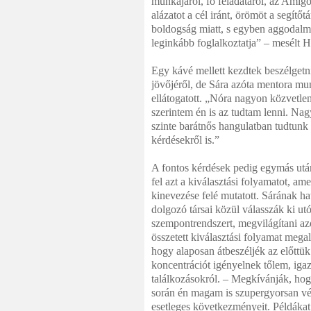
munkájáról, fő feladatáról, az Amigo
alázatot a cél iránt, örömöt a segítő
boldogság miatt, s egyben aggodalmat
leginkább foglalkoztatja” – mesélt 
Egy kávé mellett kezdtek beszélget
jövőjéről, de Sára azóta mentora mu
ellátogatott. „Nóra nagyon közvetlen
szerintem én is az tudtam lenni. Nag
szinte barátnős hangulatban tudtunk 
kérdésekről is.”
A fontos kérdések pedig egymás után
fel azt a kiválasztási folyamatot, a
kinevezése felé mutatott. Sárának ha
dolgozó társai közül válasszák ki utó
szempontrendszert, megvilágítani az
összetett kiválasztási folyamat mega
hogy alaposan átbeszéljék az előttü
koncentrációt igényelnek tőlem, ig
találkozásokról. – Megkívánják, hogy
során én magam is szupergyorsan vég
esetleges következményeit. Példákat 