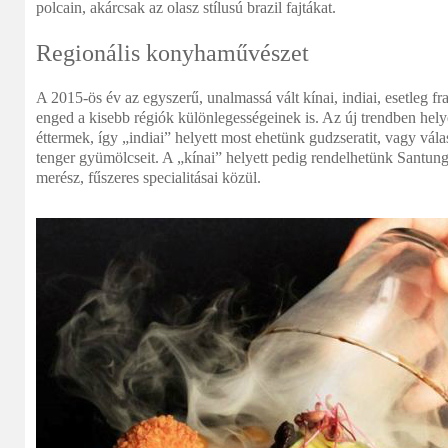
polcain, akárcsak az olasz stílusú brazil fajtákat.
Regionális konyhaművészet
A 2015-ös év az egyszerű, unalmassá vált kínai, indiai, esetleg fra
enged a kisebb régiók különlegességeinek is. Az új trendben helye
éttermek, így „indiai” helyett most ehetünk gudzseratit, vagy vál
tenger gyümölcseit. A „kínai” helyett pedig rendelhetünk Santu
merész, fűszeres specialitásai közül.