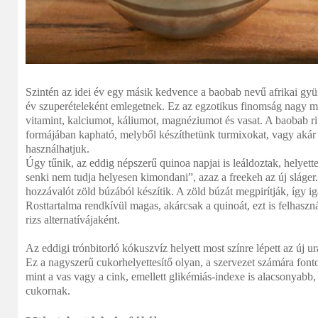
Szintén az idei év egy másik kedvence a baobab nevű afrikai gy
év szuperételeként emlegetnek. Ez az egzotikus finomság nagy 
vitamint, kalciumot, káliumot, magnéziumot és vasat. A baobab rit
formájában kapható, melyből készíthetünk turmixokat, vagy akár 
használhatjuk.
Úgy tűnik, az eddig népszerű quinoa napjai is leáldoztak, helyet
senki nem tudja helyesen kimondani”, azaz a freekeh az új sláge
hozzávalót zöld búzából készítik. A zöld búzát megpirítják, így i
Rosttartalma rendkívül magas, akárcsak a quinoát, ezt is felhaszná
rizs alternatívájaként.
Az eddigi trónbitorló kókuszvíz helyett most színre lépett az új u
Ez a nagyszerű cukorhelyettesítő olyan, a szervezet számára font
mint a vas vagy a cink, emellett glikémiás-indexe is alacsonyab
cukornak.