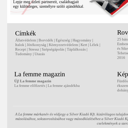
Lepje meg üzleti partnereit, családtagjait
egy különleges, személyre szóló ajándékkal.
Rov
Címkék
25 bát
Állatvédelem
|
Borvidék
|
Egészség
|
Hagyomány
|
Ember
Italok
|
Jótékonyság
|
Környezetvédelem
|
Kert
|
Lélek
|
és Sike
Recept
|
Stressz
|
Szépségápolás
|
Táplálkozás
|
Tehets
Tudomány
|
Utazás
2016
La femme magazin
Kép
Új! La femme magazin
Fürdős
La femme előfizetés
|
La femme ajándékba
ékszer
dohány
A La femme márkanév és védjegy a Silver Kiadó Kft. kizárólagos tulajdo
másolásához, sokszorosításához vagy másodközléséhez a Silver Kiadó Kft.
cselekmények a szer