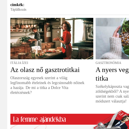
címkék:
Táplálkozás
ITÁLIA ÍZEI
GASZTRONÓMIA
Az olasz nő gasztrotitkai
A nyers veg
titka
Olaszország egyesek szerint a világ
legfinomabb ételeinek és legcsinosabb nőinek
Székelykáposzta vag
a hazája. De mi a titka a Dolce Vita
zöldségekből? A nye
életérzésnek?
szerint nem csak salá
módszert választja!