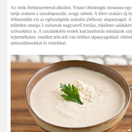
Az örök élelmiszertrend-diktátor, Yotam Ottolenghi mostanra egy
tartja számon a szezámpasztát, avagy tahinit. A híres szakács új
felhasználta ezt az egészségünk számára jótékony alapanyagot. 
telítetlen omega-3 zsírsavak nagyszerű forrása, tökéletes salátá
szószokhoz is. A szezámkrém remek kalciumforrás mindazok szá
tejtermékeket, emellett telis-teli van értékes tápanyagokkal: többe
antioxidánsokkal és rostokkal.