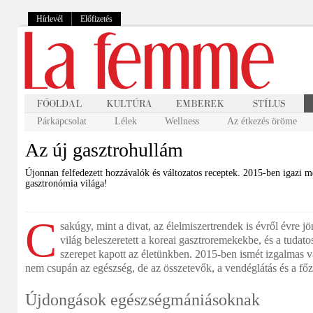
Hírlevél
Előfizetés
Párkapcsolat
Lélek
Wellness
Az étkezés öröme
Az új gasztrohullám
Újonnan felfedezett hozzávalók és változatos receptek. 2015-ben igazi me
gasztronómia világa!
C
sakúgy, mint a divat, az élelmiszertrendek is évről évre
világ beleszeretett a koreai gasztroremekekbe, és a tudat
szerepet kapott az életünkben. 2015-ben ismét izgalmas v
nem csupán az egészség, de az összetevők, a vendéglátás és a főzé
Újdongások egészségmániásoknak