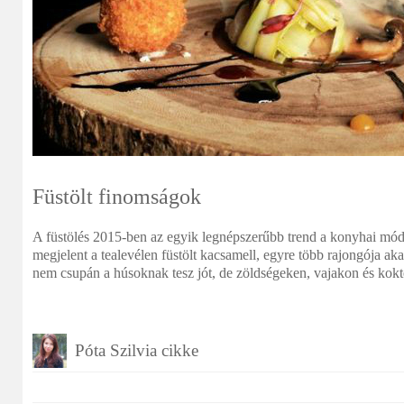
Füstölt finomságok
A füstölés 2015-ben az egyik legnépszerűbb trend a konyhai mó
megjelent a tealevélen füstölt kacsamell, egyre több rajongója ak
nem csupán a húsoknak tesz jót, de zöldségeken, vajakon és kokt
Póta Szilvia cikke