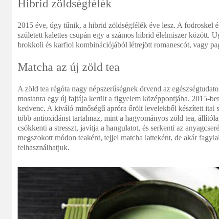
Hibrid zöldségfélék
2015 éve, úgy tűnik, a hibrid zöldségfélék éve lesz. A fodroskel 
született kalettes csupán egy a számos hibrid élelmiszer között. 
brokkoli és karfiol kombinációjából létrejött romanescót, vagy pag
Matcha az új zöld tea
A zöld tea régóta nagy népszerűségnek örvend az egészségtudat
mostanra egy új fajtája került a figyelem középpontjába. 2015-ben
kedvenc. A kiváló minőségű apróra őrölt levelekből készített ital 
több antioxidánst tartalmaz, mint a hagyományos zöld tea, állítóla
csökkenti a stresszt, javítja a hangulatot, és serkenti az anyagcser
megszokott módon teaként, tejjel matcha latteként, de akár fagyl
felhasználhatjuk.