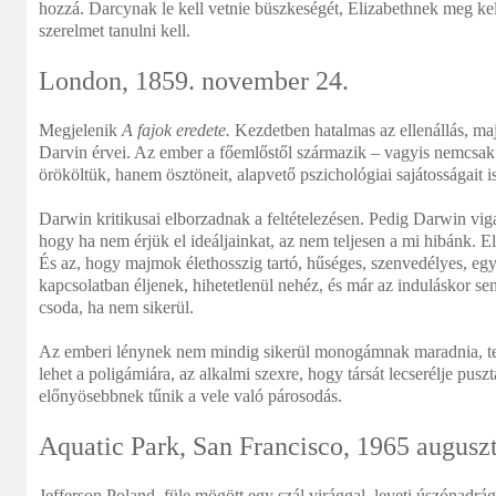
hozzá. Darcynak le kell vetnie büszkeségét, Elizabethnek meg kell
szerelmet tanulni kell.
London, 1859. november 24.
Megjelenik
A fajok eredete.
Kezdetben hatalmas az ellenállás, ma
Darvin érvei. Az ember a főemlőstől származik – vagyis nemcsak 
örököltük, hanem ösztöneit, alapvető pszichológiai sajátosságai
Darwin kritikusai elborzadnak a feltételezésen. Pedig Darwin viga
hogy ha nem érjük el ideáljainkat, az nem teljesen a mi hibánk. 
És az, hogy majmok élethosszig tartó, hűséges, szenvedélyes, eg
kapcsolatban éljenek, hihetetlenül nehéz, és már az induláskor s
csoda, ha nem sikerül.
Az emberi lénynek nem mindig sikerül monogámnak maradnia, te
lehet a poligámiára, az alkalmi szexre, hogy társát lecserélje puszt
előnyösebbnek tűnik a vele való párosodás.
Aquatic Park, San Francisco, 1965 augusz
Jefferson Poland, füle mögött egy szál virággal, leveti úszónadrág