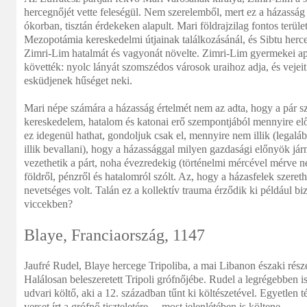
hercegnőjét vette feleségül. Nem szerelemből, mert ez a házasság 
ókorban, tisztán érdekeken alapult. Mari földrajzilag fontos terület
Mezopotámia kereskedelmi útjainak találkozásánál, és Sibtu he
Zimri-Lim hatalmát és vagyonát növelte. Zimri-Lim gyermekei ap
követték: nyolc lányát szomszédos városok uraihoz adja, és vejeit
esküdjenek hűséget neki.
Mari népe számára a házasság értelmét nem az adta, hogy a pár 
kereskedelem, hatalom és katonai erő szempontjából mennyire e
ez idegenül hathat, gondoljuk csak el, mennyire nem illik (legalá
illik bevallani), hogy a házassággal milyen gazdasági előnyök já
vezethetik a párt, noha évezredekig (történelmi mércével mérve n
földről, pénzről és hatalomról szólt. Az, hogy a házasfelek szeret
nevetséges volt. Talán ez a kollektív trauma érződik ki például b
viccekben?
Blaye, Franciaország, 1147
Jaufré Rudel, Blaye hercege Tripoliba, a mai Libanon északi rész
Halálosan beleszeretett Tripoli grófnőjébe. Rudel a legrégebben i
udvari költő, aki a 12. században tűnt ki költészetével. Egyetlen 
verset írt a grófnő tiszteletére – most jelenlétében is költene.