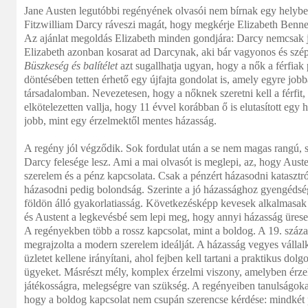
Jane Austen legutóbbi regényének olvasói nem bírnak egy helyben
Fitzwilliam Darcy ráveszi magát, hogy megkérje Elizabeth Benne
Az ajánlat megoldás Elizabeth minden gondjára: Darcy nemcsak j
Elizabeth azonban kosarat ad Darcynak, aki bár vagyonos és szép,
B
ü
szkes
é
g
é
s bal
í
t
é
let
azt sugallhatja ugyan, hogy a nők a férfiak
döntésében tetten érhető egy újfajta gondolat is, amely egyre jobb
társadalomban. Nevezetesen, hogy a nőknek szeretni kell a férfi
elkötelezetten vallja, hogy 11 évvel korábban ő is elutasított egy 
jobb, mint egy érzelmektől mentes házasság.
A regény jól végződik. Sok fordulat után a se nem magas rangú,
Darcy felesége lesz. Ami a mai olvasót is meglepi, az, hogy Auste
szerelem és a pénz kapcsolata. Csak a pénzért házasodni katasztró
házasodni pedig bolondság. Szerinte a jó házassághoz gyengédség 
földön álló gyakorlatiasság. Következésképp kevesek alkalmasak 
és Austent a legkevésbé sem lepi meg, hogy annyi házasság üres
A regényekben több a rossz kapcsolat, mint a boldog. A 19. száza
megrajzolta a modern szerelem ideálját. A házasság vegyes vállalk
üzletet kellene irányítani, ahol fejben kell tartani a praktikus dol
ügyeket. Másrészt mély, komplex érzelmi viszony, amelyben érzel
játékosságra, melegségre van szükség. A regényeiben tanulságokat
hogy a boldog kapcsolat nem csupán szerencse kérdése: mindkét p