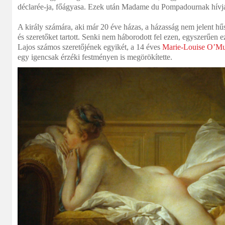
déclarée-ja, főágyasa. Ezek után Madame du Pompadournak hívják
A király számára, aki már 20 éve házas, a házasság nem jelent hű
és szeretőket tartott. Senki nem háborodott fel ezen, egyszerűen e
Lajos számos szeretőjének egyikét, a 14 éves
Marie-Louise O’Mu
egy igencsak érzéki festményen is megörökítette.