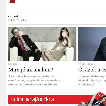
címkék:
|
Lélek
Szerelem
LÉLEK
FÉRFIIDEÁL
Mire jó az unalom?
Ó, azok a cs
Akárcsak a fájdalom, az unalom is
Hogyan lehetséges, 
elkerülendő, negatív élmény – amelyre
hibának látunk, az e
azonban szükségünk van a jó élethez.
érdekesség?