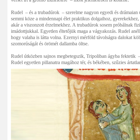
Rudel – és a trubadúrok – szerelme nagyon egyedi és drámaian 
semmi köze a mindennapi élet praktikus dolgaihoz, gyerekekhez,
akár a viszonzott érzelmekhez. A trubadúrok sosem próbálnak fizi
imádottjukkal. Egyetlen éltetőjük maga a vágyakozás. Rudel anélk
hogy valaha is látta volna. Ezernyi mérföld távolságra dalokat köl
szomorúságát és örömét dallamba öltse.
Rudel útközben sajnos megbetegszik, Tripoliban ágyba fektetik – i
Rudel egyetlen pillanatra magához tér, és békében, szűzies ártatl