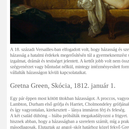
A 18. századi Versailles-ban elfogadott volt, hogy házasság és sz
házasság a hatalmi érdekek megerősítésén túl a gyermeknemzést s
izgalmat, drámát és testiséget jelentett. A kettőt jobb volt nem ös
szégyenérzet vagy bűntudat nélkül, mintegy intézményesített form
vállalták házasságon kívüli kapcsolataikat.
Gretna Green, Skócia, 1812. január 1.
Egy pár éppen most kötött titokban házasságot. A proccos, vagyo
Lambton, Durham első grófja és Harriet, Cholmondeley grófjának
és így vagyontalan, kirekesztett – lánya immáron férj és feleség.
A két család dühöng – hiába próbálták megakadályozni a frigyet. 
hisznek abban, hogy a házasságban a szerelem számít, míg a pra
másodlagosak. Elutaztak az angol–skót határhoz közel fekvő Gre