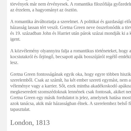
törvények már nem érvényesek. A romantika filozófiája győzedelm
az érzelem, a hagyományt az ösztön.
A romantika átváltoztatja a szerelmet. A politikai és gazdasági elő
házasság lassan tért veszít. Gretna Green neve összefonódik a tör
és 19. században John és Harriet után párok százai mondják ki a k
igent.
A közvélemény olyannyira falja a romantikus történeteket, hogy 
kocsiutakról és őrjöngő, becsapott apák bosszújáról regélő emlékir
lesz.
Gretna Green fontosságának egyik oka, hogy egyre többen hiszik:
szerelemből. Csak az számít, ha két ember szereti egymást, nem a
véleménye vagy a karrier. Sőt, ezek mintha akadékoskodó apákn
megkeseredett szomszédoknak lennének csak fontosak, akiket ne
Gretna Green egy másik fordulatot is jelez, amelynek hatása most
azok tanácsa, akik már házasságban élnek. A szerelemhez belső fű
tapasztalat.
London, 1813