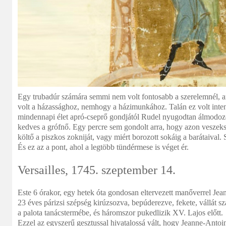
Egy trubadúr számára semmi nem volt fontosabb a szerelemnél,
volt a házassághoz, nemhogy a házimunkához. Talán ez volt intenz
mindennapi élet apró-cseprő gondjától Rudel nyugodtan álmodozot
kedves a grófnő. Egy percre sem gondolt arra, hogy azon veszek
költő a piszkos zokniját, vagy miért borozott sokáig a barátaival.
És ez az a pont, ahol a legtöbb tündérmese is véget ér.
Versailles, 1745. szeptember 14.
Este 6 órakor, egy hetek óta gondosan eltervezett manőverrel Jea
23 éves párizsi szépség kirúzsozva, bepúderezve, fekete, vállát 
a palota tanácstermébe, és háromszor pukedlizik XV. Lajos előtt.
Ezzel az egyszerű gesztussal hivatalossá vált, hogy Jeanne-Antoin