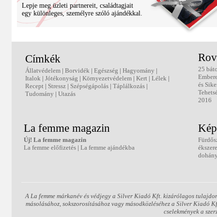
Lepje meg üzleti partnereit, családtagjait
egy különleges, személyre szóló ajándékkal.
Rov
Címkék
25 bát
Állatvédelem
|
Borvidék
|
Egészség
|
Hagyomány
|
Ember
Italok
|
Jótékonyság
|
Környezetvédelem
|
Kert
|
Lélek
|
és Sike
Recept
|
Stressz
|
Szépségápolás
|
Táplálkozás
|
Tehets
Tudomány
|
Utazás
2016
La femme magazin
Kép
Új! La femme magazin
Fürdős
La femme előfizetés
|
La femme ajándékba
ékszer
dohány
A La femme márkanév és védjegy a Silver Kiadó Kft. kizárólagos tulajdon
másolásához, sokszorosításához vagy másodközléséhez a Silver Kiadó Kft.
cselekmények a szer