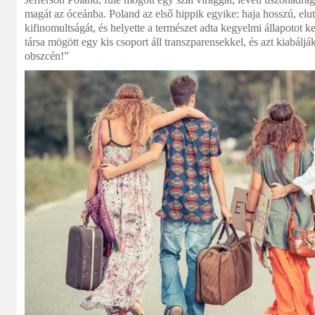
magát az óceánba. Poland az első hippik egyike: haja hosszú, elut
kifinomultságát, és helyette a természet adta kegyelmi állapotot 
társa mögött egy kis csoport áll transzparensekkel, és azt kiabáljá
obszcén!”