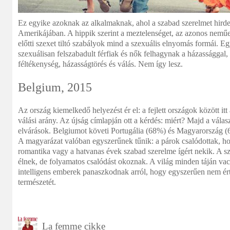
Ez egyike azoknak az alkalmaknak, ahol a szabad szerelmet hirde
Amerikájában. A hippik szerint a meztelenséget, az azonos neműe
előtti szexet tiltó szabályok mind a szexuális elnyomás formái. Eg
szexuálisan felszabadult férfiak és nők felhagynak a házassággal,
féltékenység, házasságtörés és válás. Nem így lesz.
Belgium, 2015
Az ország kiemelkedő helyezést ér el: a fejlett országok között it
válási arány. Az újság címlapján ott a kérdés: miért? Majd a válasz
elvárások. Belgiumot követi Portugália (68%) és Magyarország (
A magyarázat valóban egyszerűnek tűnik: a párok csalódottak, ho
romantika vagy a hatvanas évek szabad szerelme ígért nekik. A s
élnek, de folyamatos csalódást okoznak. A világ minden táján vac
intelligens emberek panaszkodnak arról, hogy egyszerűen nem ér
természetét.
La femme cikke