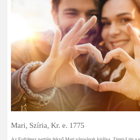
Mari, Szíria, Kr. e. 1775
Az Eufrátesz partján fekvő Mari városának királya, Zimri-Lim a