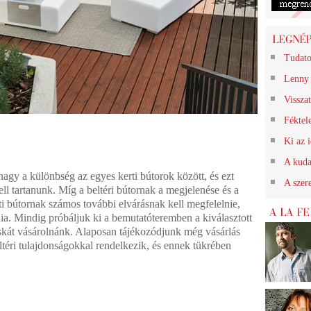
Tudato
Lenny 
Vissza
Féktel
Ki az i
A kuda
gy a különbség az egyes kerti bútorok között, és ezt
A szere
ll tartanunk. Míg a beltéri bútornak a megjelenése és a
ti bútornak számos további elvárásnak kell megfelelnie,
lnia. Mindig próbáljuk ki a bemutatóteremben a kiválasztott
skát vásárolnánk. Alaposan tájékozódjunk még vásárlás
ültéri tulajdonságokkal rendelkezik, és ennek tükrében