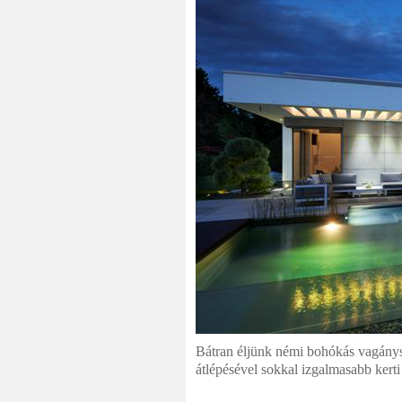
Bátran éljünk némi bohókás vagányság
átlépésével sokkal izgalmasabb kerti 