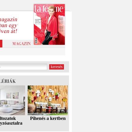
ltozatok
Pihenés a kertben
yzóasztalra