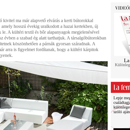
ó kivitel ma már alapvető elvárás a kerti bútorokkal
t, amely hosszú évekig uralkodott a hazai kertekben, új
k le. A kültéri textil és bőr alapanyagok megjelenésével
sz évben a szabad ég alatt tarthatjuk. A társalgóbútorokban
ltetnek köszönhetően a párnák gyorsan száradnak. A
ár arra is figyelmet fordítanak, hogy a kültéri kárpitok
egyenek.
La
Különleg
Lepje meg 
családtagj
különlege
szóló ajá