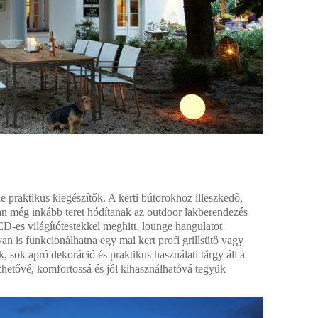
e praktikus kiegészítők. A kerti bútorokhoz illeszkedő,
an még inkább teret hódítanak az outdoor lakberendezés
D-es világítótestekkel meghitt, lounge hangulatot
an is funkcionálhatna egy mai kert profi grillsütő vagy
, sok apró dekoráció és praktikus használati tárgy áll a
hetővé, komfortossá és jól kihasználhatóvá tegyük