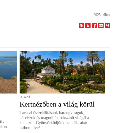
2025. július
UTAZÁS
Kertnézőben a világ körül
Tavaszi összeállításunk harangvirágok,
nárciszok és magnóliák sokszínű világába
tív
kalauzol. Gyönyörködjünk bennük, akár
akon.
otthon ülve!