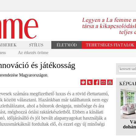
ness
Az étkezés öröme
nnováció és játékosság
erendezése Magyarországon.
vesek számára megfizethető luxus és a rövid élettartamú,
ok között választani. Hazánkban már találhatunk nem egy
zlethálózatot, ahol a bútorok designja, minősége és ára
st, méghozzá óriási raktárkészletből. Ebben a kínálati
, időjárásálló és jól bevált alapanyagokat használják a
Vá
luxusmárkáknál fordultak elő, és ezzel egy új minőségi
dohán