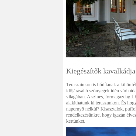
Kiegészítők kavalkádja
Teraszainkon is hódítanak a különfél
időjárásálló szőnyegek idén várható
világában. A színes, formagazdag LE
alakíthatunk ki teraszunkon. És hogy
napernyő nélkül? Kisasztalok, puffok
rendelkezésünkre, hogy igazán élvez
kertünket.