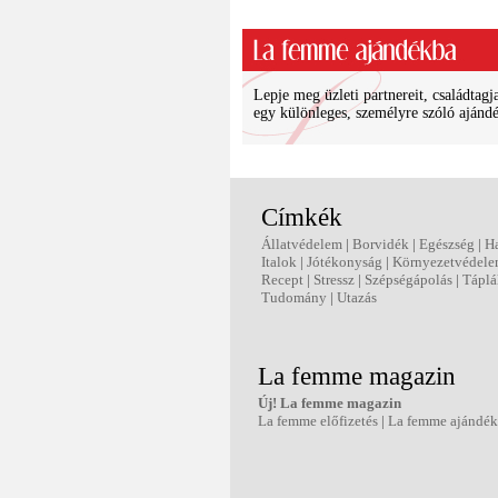
Lepje meg üzleti partnereit, családtagja
egy különleges, személyre szóló ajánd
Címkék
Állatvédelem
|
Borvidék
|
Egészség
|
H
Italok
|
Jótékonyság
|
Környezetvédel
Recept
|
Stressz
|
Szépségápolás
|
Táplá
Tudomány
|
Utazás
La femme magazin
Új! La femme magazin
La femme előfizetés
|
La femme ajándé