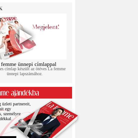
 femme ünnepi címlappal
es címlap készült az ötéves La femme
ünnepi lapszámához.
üzleti partnereit,
ait egy
s, személyre
ndékkal.