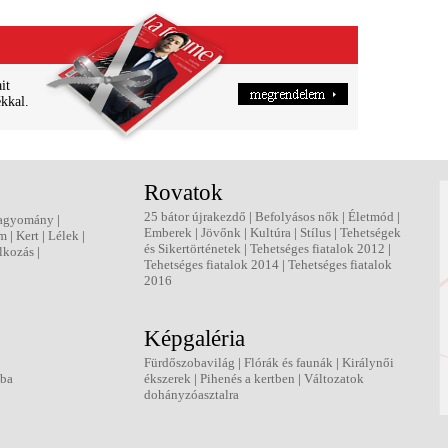
it
ékkal.
Rovatok
25 bátor újrakezdő
|
Befolyásos nők
|
Életmód
|
agyomány
|
Emberek
|
Jövőnk
|
Kultúra
|
Stílus
|
Tehetségek
em
|
Kert
|
Lélek
|
és Sikertörténetek
|
Tehetséges fiatalok 2012
|
lkozás
|
Tehetséges fiatalok 2014
|
Tehetséges fiatalok
2016
Képgaléria
Fürdőszobavilág
|
Flórák és faunák
|
Királynői
kba
ékszerek
|
Pihenés a kertben
|
Változatok
dohányzóasztalra