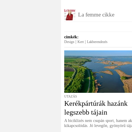
La femme cikke
címkék:
|
|
Design
Kert
Lakberendezés
UTAZÁS
Kerékpártúrák hazánk
legszebb tájain
A biciklizés nem csupán sport, hanem ak
kikapcsolódás. Jó levegőn, gyönyörű táj