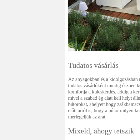
Tudatos vásárlás
Az anyagokban és a kidolgozásban na
tudatos vásárlóként mindig észben ke
komfortja a kulcskérdés, addig a ker
mivel a szabad ég alatt kell helyt ál
bútorokat, ahelyett hogy zsákbamac
előtt arról is, hogy a bútor milyen k
mérlegeljük az árat.
Mixeld, ahogy tetszik