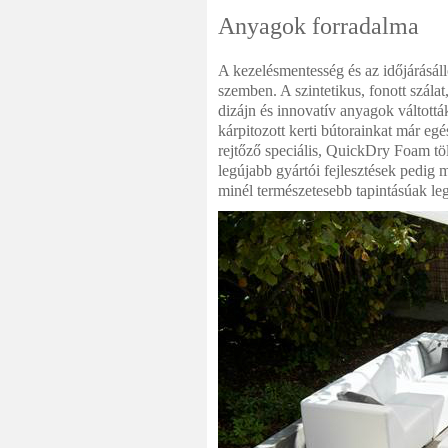
Anyagok forradalma
A kezelésmentesség és az időjárásáll
szemben. A szintetikus, fonott szála
dizájn és innovatív anyagok váltottá
kárpitozott kerti bútorainkat már egé
rejtőző speciális, QuickDry Foam tö
legújabb gyártói fejlesztések pedig m
minél természetesebb tapintásúak l