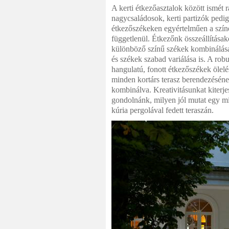
A kerti étkezőasztalok között ismét r
nagycsaládosok, kerti partizók pedig
étkezőszékeken egyértelműen a színes
függetlenül. Étkezőnk összeállításak
különböző színű székek kombinálása e
és székek szabad variálása is. A rob
hangulatú, fonott étkezőszékek ölelé
minden kortárs terasz berendezéséne
kombinálva. Kreativitásunkat kiterjes
gondolnánk, milyen jól mutat egy mi
kúria pergolával fedett teraszán.