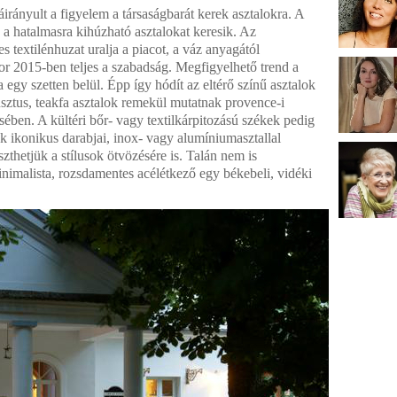
áirányult a figyelem a társaságbarát kerek asztalokra. A
 a hatalmasra kihúzható asztalokat keresik. Az
 textilénhuzat uralja a piacot, a váz anyagától
or 2015-ben teljes a szabadság. Megfigyelhető trend a
gy szetten belül. Épp így hódít az eltérő színű asztalok
usztus, teakfa asztalok remekül mutatnak provence-i
sében. A kültéri bőr- vagy textilkárpitozású székek pedig
k ikonikus darabjai, inox- vagy alumíniumasztallal
zthetjük a stílusok ötvözésére is. Talán nem is
nimalista, rozsdamentes acélétkező egy békebeli, vidéki