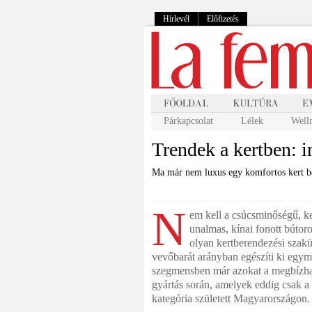
Hírlevél
Előfizetés
Párkapcsolat
Lélek
Well
Trendek a kertben: i
Ma már nem luxus egy komfortos kert b
N
em kell a csúcsminőségű, ke
unalmas, kínai fonott bútor
olyan kertberendezési szakü
vevőbarát arányban egészíti ki egymá
szegmensben már azokat a megbízható
gyártás során, amelyek eddig csak a 
kategória született Magyarországon.