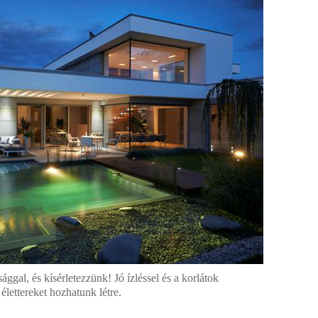
gal, és kísérletezzünk! Jó ízléssel és a korlátok
élettereket hozhatunk létre.