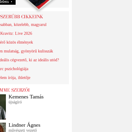
sabban, közelebb, magyarul
Kravitz: Live 2026
térő közös élmények
en mulatság, gyönyörű kulisszák
deális cégvezető, ki az ideális utód?
rc pszichológiája
lem írója, ihletője
Kemenes Tamás
újságíró
Lindner Ágnes
művészeti vezető