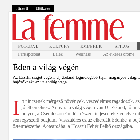
Hírlevél
Előfizetés
Párkapcsolat
Lélek
Wellness
Az étkezés öröme
Éden a világ végén
Az Északi-sziget végén, Új-Zéland legmelegebb táján magányos világít
hajózóknak: ez itt a világ vége.
I
tt nincsenek mérgező növények, veszedelmes ragadozók, az
jólétben élnek. Annyira a világ végén van Új-Zéland, tőlünk
helyen, a Csendes-óceán déli részén, teljesen elszigetelve m
sem egyszerű odajutni. Visszatérés ez az elherdált Édenbe, a buj
őstermészetbe. Aotearoába, a Hosszú Fehér Felhő országába.