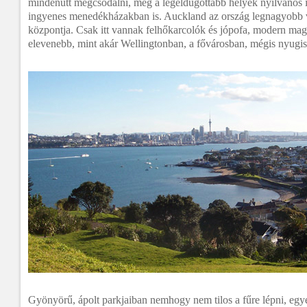
mindenütt megcsodálni, még a legeldugottabb helyek nyilvános i
ingyenes menedékházakban is. Auckland az ország legnagyobb v
központja. Csak itt vannak felhőkarcolók és jópofa, modern maga
elevenebb, mint akár Wellingtonban, a fővárosban, mégis nyugis
Gyönyörű, ápolt parkjaiban nemhogy nem tilos a fűre lépni, egye