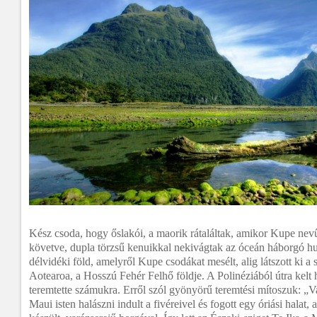
Kész csoda, hogy őslakói, a maorik rátaláltak, amikor Kupe nev
követve, dupla törzsű kenuikkal nekivágtak az óceán háborgó hu
délvidéki föld, amelyről Kupe csodákat mesélt, alig látszott ki a 
Aotearoa, a Hosszú Fehér Felhő földje. A Polinéziából útra kelt h
teremtette számukra. Erről szól gyönyörű teremtési mítoszuk: „V
Maui isten halászni indult a fivéreivel és fogott egy óriási halat,