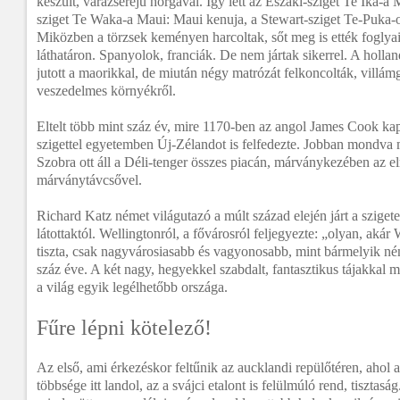
készült, varázserejű horgával. Így lett az Északi-sziget Te Ika-a 
sziget Te Waka-a Maui: Maui kenuja, a Stewart-sziget Te-Puka
Miközben a törzsek keményen harcoltak, sőt meg is ették foglyaik
láthatáron. Spanyolok, franciák. De nem jártak sikerrel. A holl
jutott a maorikkal, de miután négy matrózát felkoncolták, villám
veszedelmes környékről.
Eltelt több mint száz év, mire 1170-ben az angol James Cook k
szigettel egyetemben Új-Zélandot is felfedezte. Jobban mondva 
Szobra ott áll a Déli-tenger összes piacán, márványkezében az e
márványtávcsővel.
Richard Katz német világutazó a múlt század elején járt a szigete
látottaktól. Wellingtonról, a fővárosról feljegyezte: „olyan, ak
tiszta, csak nagyvárosiasabb és vagyonosabb, mint bármelyik né
száz éve. A két nagy, hegyekkel szabdalt, fantasztikus tájakkal 
a világ egyik legélhetőbb országa.
Fűre lépni kötelező!
Az első, ami érkezéskor feltűnik az aucklandi repülőtéren, ahol
többsége itt landol, az a svájci etalont is felülmúló rend, tisztasá