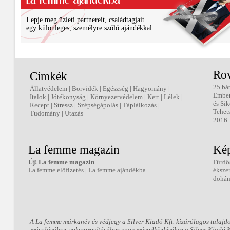
Lepje meg üzleti partnereit, családtagjait
egy különleges, személyre szóló ajándékkal.
Ro
Címkék
25 bá
Állatvédelem
|
Borvidék
|
Egészség
|
Hagyomány
|
Embe
Italok
|
Jótékonyság
|
Környezetvédelem
|
Kert
|
Lélek
|
és Sik
Recept
|
Stressz
|
Szépségápolás
|
Táplálkozás
|
Tehet
Tudomány
|
Utazás
2016
La femme magazin
Kép
Új! La femme magazin
Fürdő
La femme előfizetés
|
La femme ajándékba
éksze
dohán
A La femme márkanév és védjegy a Silver Kiadó Kft. kizárólagos tulajd
másolásához, sokszorosításához vagy másodközléséhez a Silver Kiadó Kft