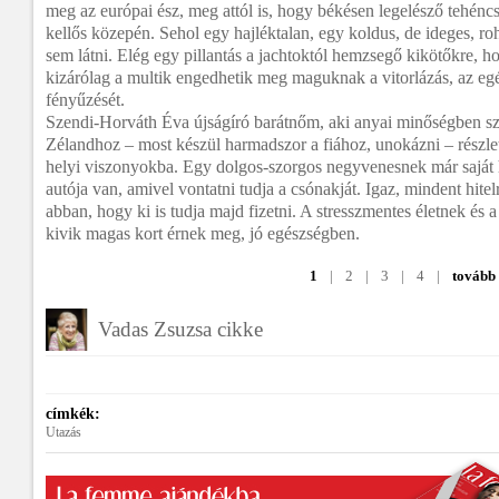
meg az európai ész, meg attól is, hogy békésen legelésző tehénc
kellős közepén. Sehol egy hajléktalan, egy koldus, de ideges, ro
sem látni. Elég egy pillantás a jachtoktól hemzsegő kikötőkre, ho
kizárólag a multik engedhetik meg maguknak a vitorlázás, az eg
fényűzését.
Szendi-Horváth Éva újságíró barátnőm, aki anyai minőségben sz
Zélandhoz – most készül harmadszor a fiához, unokázni – részl
helyi viszonyokba. Egy dolgos-szorgos negyvenesnek már saját h
autója van, amivel vontatni tudja a csónakját. Igaz, mindent hitelr
abban, hogy ki is tudja majd fizetni. A stresszmentes életnek é
kivik magas kort érnek meg, jó egészségben.
1
|
2
|
3
|
4
|
tovább
Vadas Zsuzsa cikke
címkék:
Utazás