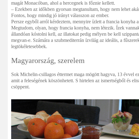
magát Monacóban, ahol a hercegnek is főznie kellett.
– Ezekben az időkben gyorsan megtanultam, hogy nem lehet akármi
Fontos, hogy mindig jó irányt válasszon az ember.
Persze egyből arról kérdeztem, mennyire ízlett a francia konyha
Megtudom, olyan, hogy francia konyha, nem létezik. Ízek vannak 
állandóan kóstolni kell, az illatokat pedig mélyen be kell szippan
megvan-e. Számára a szubmediterrán ízvilág az ideális, a fűszerek 
legtökéletesebbek.
Magyarország, szerelem
Sok Michelin-csillagos éttermet maga mögött hagyva, 13 évvel ez
amit a feleségének köszönhetett. S hirtelen az ismertségből és el
csöppent.