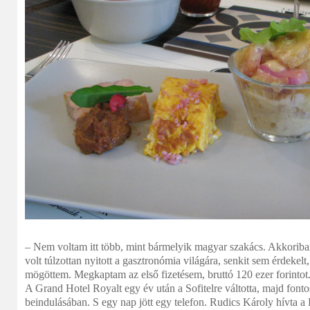
– Nem voltam itt több, mint bármelyik magyar szakács. Akkori
volt túlzottan nyitott a gasztronómia világára, senkit sem érdekel
mögöttem. Megkaptam az első fizetésem, bruttó 120 ezer forintot
A Grand Hotel Royalt egy év után a Sofitelre váltotta, majd fonto
beindulásában. S egy nap jött egy telefon. Rudics Károly hívta a