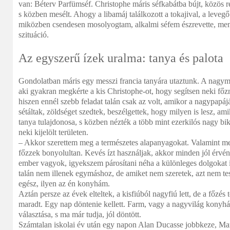
van: Béterv Parfümséf. Christophe máris séfkabátba bújt, közös re
s közben mesélt. Ahogy a libamáj találkozott a tokajival, a levegő 
miközben csendesen mosolyogtam, alkalmi séfem észrevette, men
szituáció.
Az egyszerű ízek uralma: tanya és palota
Gondolatban máris egy messzi francia tanyára utaztunk. A nagy
aki gyakran megkérte a kis Christophe-ot, hogy segítsen neki főzn
hiszen ennél szebb feladat talán csak az volt, amikor a nagypapájá
sétáltak, zöldséget szedtek, beszélgettek, hogy milyen is lesz, am
tanya tulajdonosa, s közben nézték a több mint ezerkilós nagy bik
neki kijelölt területen.
– Akkor szerettem meg a természetes alapanyagokat. Valamint m
főzzek bonyolultan. Kevés ízt használjak, akkor minden jól érvény
ember vagyok, igyekszem párosítani néha a különleges dolgokat
talán nem illenek egymáshoz, de amiket nem szeretek, azt nem t
egész, ilyen az én konyhám.
Aztán persze az évek elteltek, a kisfiúból nagyfiú lett, de a főzés
maradt. Egy nap döntenie kellett. Farm, vagy a nagyvilág konyhái
választása, s ma már tudja, jól döntött.
Számtalan iskolai év után egy napon Alan Ducasse jobbkeze, Mari