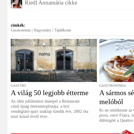
Riedl Annamária cikke
címkék:
|
|
Gasztronómia
Hagyomány
Táplálkozás
GASZTRO
GASZTRONÓMIA
A világ 50 legjobb étterme
A sármos sé
melóból
Az idén jubileumot ünnepel a Restaurant
című újság étteremtoplistája: a brit
Ki ne emlékezne az 
vendéglátó-ipari szaklap tízedik éve, 2002 óta
piros, retró Fiatra,
teszi közzé évről évre...
dübörgött a Quattro 