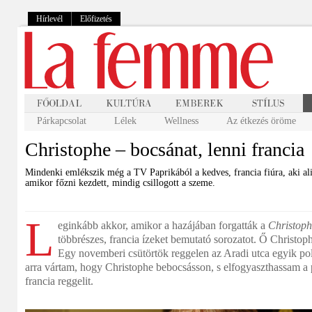
Hírlevél
Előfizetés
Párkapcsolat
Lélek
Wellness
Az étkezés öröme
Christophe – bocsánat, lenni francia
Mindenki emlékszik még a TV Paprikából a kedves, francia fiúra, aki ali
amikor főzni kezdett, mindig csillogott a szeme.
L
eginkább akkor, amikor a hazájában forgatták a
Christoph
többrészes, francia ízeket bemutató sorozatot. Ő Christo
Egy novemberi csütörtök reggelen az Aradi utca egyik polg
arra vártam, hogy Christophe bebocsásson, s elfogyaszthassam a 
francia reggelit.