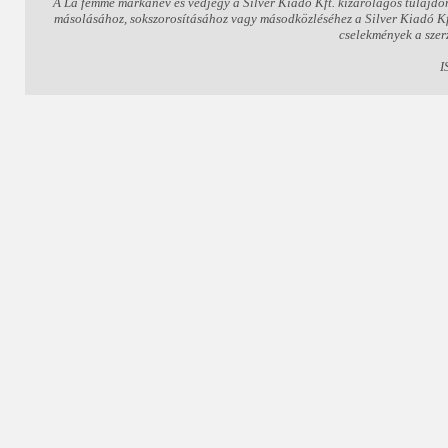
A La femme márkanév és védjegy a Silver Kiadó Kft. kizárólagos tulajdo
másolásához, sokszorosításához vagy másodközléséhez a Silver Kiadó Kft.
cselekmények a szer
I