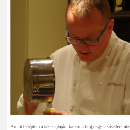
Amint beléptem a lakás ajtaján, kiderült, hogy egy lakásétteremb