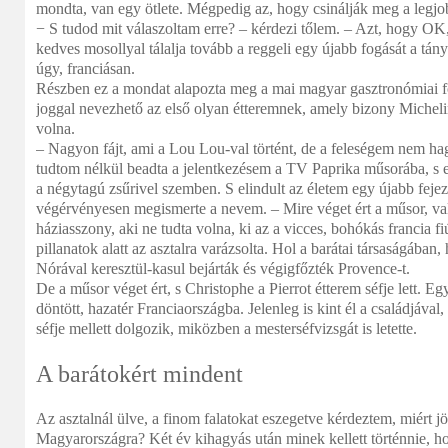
mondta, van egy ötlete. Mégpedig az, hogy csinálják meg a legjo
− S tudod mit válaszoltam erre? – kérdezi tőlem. – Azt, hogy OK,
kedves mosollyal tálalja tovább a reggeli egy újabb fogását a tá
úgy, franciásan.
Részben ez a mondat alapozta meg a mai magyar gasztronómiai f
joggal nevezhető az első olyan étteremnek, amely bizony Micheli
volna.
– Nagyon fájt, ami a Lou Lou-val történt, de a feleségem nem h
tudtom nélkül beadta a jelentkezésem a TV Paprika műsorába, s 
a négytagú zsűrivel szemben. S elindult az életem egy újabb feje
végérvényesen megismerte a nevem. – Mire véget ért a műsor, v
háziasszony, aki ne tudta volna, ki az a vicces, bohókás francia fi
pillanatok alatt az asztalra varázsolta. Hol a barátai társaságában
Nórával keresztül-kasul bejárták és végigfőzték Provence-t.
De a műsor véget ért, s Christophe a Pierrot étterem séfje lett. Egy
döntött, hazatér Franciaországba. Jelenleg is kint él a családjával
séfje mellett dolgozik, miközben a mesterséfvizsgát is letette.
A barátokért mindent
Az asztalnál ülve, a finom falatokat eszegetve kérdeztem, miért jö
Magyarországra? Két év kihagyás után minek kellett történnie, h