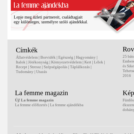
Lepje meg üzleti partnereit, családtagjait
egy különleges, személyre szóló ajándékkal.
Rov
Címkék
25 bát
Állatvédelem
|
Borvidék
|
Egészség
|
Hagyomány
|
Ember
Italok
|
Jótékonyság
|
Környezetvédelem
|
Kert
|
Lélek
|
és Sike
Recept
|
Stressz
|
Szépségápolás
|
Táplálkozás
|
Tehets
Tudomány
|
Utazás
2016
La femme magazin
Kép
Új! La femme magazin
Fürdős
La femme előfizetés
|
La femme ajándékba
ékszer
dohány