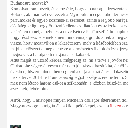
Budapestre megyek?
Komolyan rám nézett, és elmesélte, hogy a barátság a legszentebb
Botond, aki már két éve vezeti a Myropolium céget, ahol termész
parfümöket és egyéb kozmetikai szereket, szinte a legjobb barátja.
elő. Mégpedig, hogy ötvözni kellene az illatokat és az ízeket, s ez
lakásétteremmel, amelynek a neve Béterv Parfümséf. Christophe 
hogy részt vesz-e ennek a nem mindennapi gondolatnak a megvalós
vissza, hogy megnyíljon a lakásétterem, mely a későbbiekben szá
majd lehetőséget a megjelenésre a természetes illatok és ízek jeg
mégiscsak a barátja ölti magára a séfkabátot.
Adta magát az utolsó kérdés, mégpedig az, mi a terve a jövőre n
Christophe végérvényesen már nem jön vissza hazánkba, de többszö
években, hiszen mindenben segíteni akarja a barátját és a lakás
más a terve. 2014-re Franciaország legjobb séfje szeretne lenni. 
még nem létező három csíkot a séfkabátján, s közben büszkén mon
azaz, kék, fehér, piros.
Arról, hogy Christophe milyen Michelin-csillagos étteremben dol
Magyarországon amíg itt élt, s kik a példaképei, ezen a
linken
olv