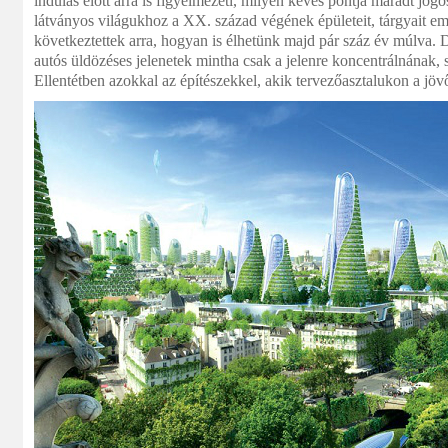
indulás előtt arra is figyelmezeti, milyen kevés pontja maradt jog
látványos világukhoz a XX. század végének épületeit, tárgyait eme
következtettek arra, hogyan is élhetünk majd pár száz év múlva. D
autós üldözéses jelenetek mintha csak a jelenre koncentrálnának, s
Ellentétben azokkal az építészekkel, akik tervezőasztalukon a jövő