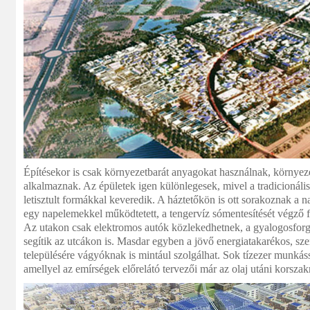
Építésekor is csak környezetbarát anyagokat használnak, környez
alkalmaznak. Az épületek igen különlegesek, mivel a tradicionális
letisztult formákkal keveredik. A háztetőkön is ott sorakoznak a 
egy napelemekkel működtetett, a tengervíz sómentesítését végző fi
Az utakon csak elektromos autók közlekedhetnek, a gyalogosfor
segítik az utcákon is. Masdar egyben a jövő energiatakarékos, 
településére vágyóknak is mintául szolgálhat. Sok tízezer munkás
amellyel az emírségek előrelátó tervezői már az olaj utáni korszak