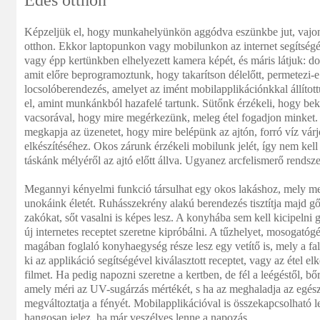
Édes otthon
Képzeljük el, hogy munkahelyünkön aggódva eszünkbe jut, vajo
otthon. Ekkor laptopunkon vagy mobilunkon az internet segítség
vagy épp kertünkben elhelyezett kamera képét, és máris látjuk: d
amit előre beprogramoztunk, hogy takarítson délelőtt, permetezi-e
locsolóberendezés, amelyet az imént mobilapplikációnkkal állíto
el, amint munkánkból hazafelé tartunk. Sütőnk érzékeli, hogy beka
vacsorával, hogy mire megérkezünk, meleg étel fogadjon minket. 
megkapja az üzenetet, hogy mire belépünk az ajtón, forró víz vár
elkészítéséhez. Okos zárunk érzékeli mobilunk jelét, így nem kel
táskánk mélyéről az ajtó előtt állva. Ugyanez arcfelismerő rendsz
Megannyi kényelmi funkció társulhat egy okos lakáshoz, mely m
unokáink életét. Ruhásszekrény alakú berendezés tisztítja majd gőz
zakókat, sőt vasalni is képes lesz. A konyhába sem kell kicipelni
új internetes receptet szeretne kipróbálni. A tűzhelyet, mosogatóg
magában foglaló konyhaegység része lesz egy vetítő is, mely a fal
ki az applikáció segítségével kiválasztott receptet, vagy az étel e
filmet. Ha pedig napozni szeretne a kertben, de fél a leégéstől, bő
amely méri az UV-sugárzás mértékét, s ha az meghaladja az egész
megváltoztatja a fényét. Mobilapplikációval is összekapcsolható le
hangosan jelez, ha már veszélyes lenne a napozás.