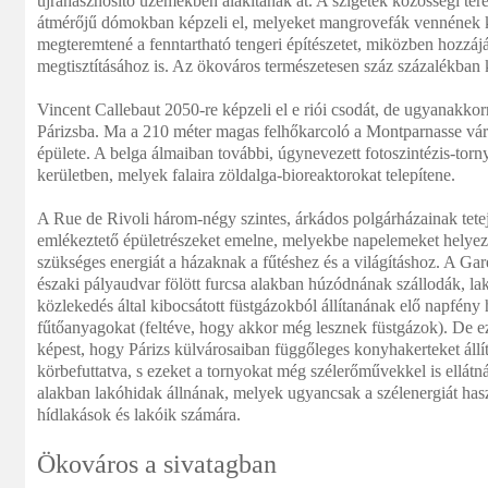
újrahasznosító üzemekben alakítanák át. A szigetek közösségi tere
átmérőjű dómokban képzeli el, melyeket mangrovefák vennének 
megteremtené a fenntartható tengeri építészetet, miközben hozzájá
megtisztításához is. Az ökováros természetesen száz százalékban 
Vincent Callebaut 2050-re képzeli el e riói csodát, de ugyanakko
Párizsba. Ma a 210 méter magas felhőkarcoló a Montparnasse váro
épülete. A belga álmaiban további, úgynevezett fotoszintézis-to
kerületben, melyek falaira zöldalga-bioreaktorokat telepítene.
A Rue de Rivoli három-négy szintes, árkádos polgárházainak tete
emlékeztető épületrészeket emelne, melyekbe napelemeket helyez
szükséges energiát a házaknak a fűtéshez és a világításhoz. A Ga
északi pályaudvar fölött furcsa alakban húzódnának szállodák, la
közlekedés által kibocsátott füstgázokból állítanának elő napfény h
fűtőanyagokat (feltéve, hogy akkor még lesznek füstgázok). De
képest, hogy Párizs külvárosaiban függőleges konyhakerteket állít
körbefuttatva, s ezeket a tornyokat még szélerőművekkel is ellátn
alakban lakóhidak állnának, melyek ugyancsak a szélenergiát hasz
hídlakások és lakóik számára.
Ökováros a sivatagban