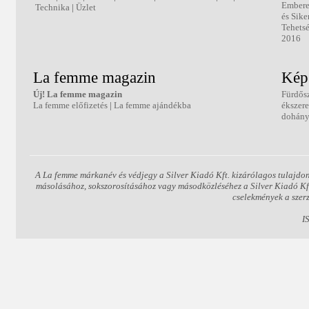
Ember
Technika
|
Üzlet
és Sike
Tehetsé
2016
La femme magazin
Kép
Új! La femme magazin
Fürdős
La femme előfizetés
|
La femme ajándékba
ékszer
dohány
A La femme márkanév és védjegy a Silver Kiadó Kft. kizárólagos tulajdon
másolásához, sokszorosításához vagy másodközléséhez a Silver Kiadó Kft. 
cselekmények a szer
I