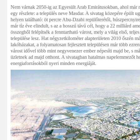
Nem várnak 2050-ig az Egyesült Arab Emirátusokban, ahol már me
egy részlete: a település neve Masdar. A sivatag közepére épült u
helyen található: öt percre Abu-Dzabi repülőterétől, húszpercnyir
már tíz éve elindult, s az a hosszú távú cél, hogy a 22 milliárd ame
összegből felépítsék a fenntartható várost, mely a világ első, telj
települése lesz. Hat négyzetkilométer alapterületen 2010 őszén már
lakóházakat, a folyamatosan fejlesztett településen már több ezren 
várost idővel több mint negyvenezer ember népesíti majd be, s má
üzletnek ad majd otthont. A sivatagban hatalmas napelemmezőt ho
energiaforrásokból nyeri minden energiáját.