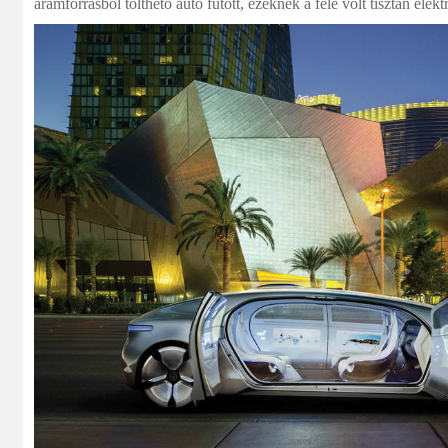
áramforrásból tölthető autó futott, ezeknek a fele volt tisztán ele