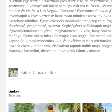
A leírtak egy része a hétköznapi jövő része lesz, de az eszközök,
szoftverek, alkalmazások közül nem egy már ma is létezik, sőt me
minden év elején, a Las Vegas-i Consumer Electronics Show-n (C
levonhatjuk a következtetést: hamarosan minden eszközünk okos
összekapcsolódhat. Egyre okosodó mobilunkat rengeteg célra fogj
távirányító, programozó, szenzor. Segítségével beállíthatjuk majd 
légkondicionálónkat nyáron, meghatározhatjuk vele, hány órakor 
redőnye, illetve mikor húzza fel magát kora reggel. Internettel, wi
kapcsolódik majd mindenhez – ja, és továbbra is lehet telefonáln
lesznek okosak otthonaink, elsősorban rajtunk múlik majd, hogy e
akarjuk-e használni, illetve tudunk-e velük bánni – okosan.
Falus Tamás cikke
címkék:
Tudomány