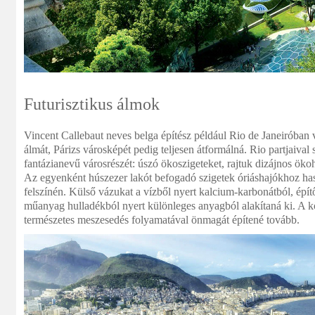
Futurisztikus álmok
Vincent Callebaut neves belga építész például Rio de Janeiróban v
álmát, Párizs városképét pedig teljesen átformálná. Rio partjaiva
fantázianevű városrészét: úszó ökoszigeteket, rajtuk dizájnos ökoh
Az egyenként húszezer lakót
befogadó szigetek óriáshajókhoz ha
felszínén. Külső vázukat a vízből nyert kalcium-karbonátból, ép
műanyag hulladékból nyert különleges anyagból alakítaná ki. A k
természetes meszesedés folyamatával önmagát építené tovább.