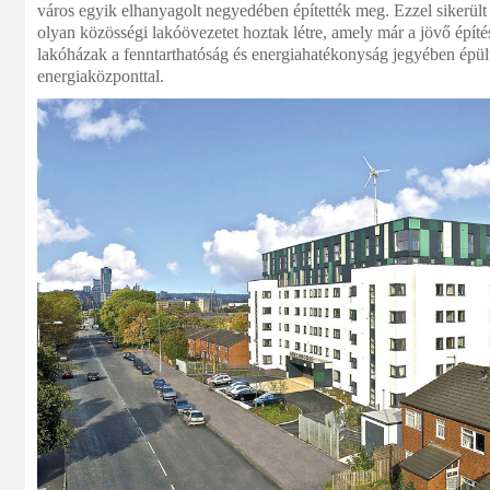
város egyik elhanyagolt negyedében építették meg. Ezzel sikerült r
olyan közösségi lakóövezetet hoztak létre, amely már a jövő építés
lakóházak a fenntarthatóság és energiahatékonyság jegyében épül
energiaközponttal.