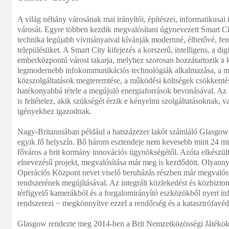
A világ néhány városának mai irányítói, építészei, informatikusai 
városát. Egyre többen kezdik megvalósítani úgynevezett Smart Ci
technika legújabb vívmányaival kívánják modernné, élhetővé, fen
településüket. A Smart City kifejezés a korszerű, intelligens, a dig
emberközpontú várost takarja, melyhez szorosan hozzátartozik a k
legmodernebb infokommunikációs technológiák alkalmazása, a mi
közszolgáltatások megteremtése, a működési költségek csökkentés
hatékonyabbá tétele a megújuló energiaforrások bevonásával. Az
is feltételez, akik szükségét érzik e kényelmi szolgáltatásoknak, va
igényekhez igazodnak.
Nagy-Britanniában például a hatszázezer lakót számláló Glasgow 
egyik fő helyszín. Bő három esztendeje nem kevesebb mint 24 milli
főváros a brit kormány innovációs ügynökségétől. Azóta elkészül
elnevezésű projekt, megvalósítása már meg is kezdődött. Olyann
Operációs Központ nevet viselő beruházás részben már megvalósul
rendszerének megújításával. Az integrált közlekedést és közbizton
térfigyelő kamerákból és a forgalomirányító eszközökből nyert in
rendszerezi − megkönnyítve ezzel a rendőrség és a katasztrófavé
Glasgow rendezte meg 2014-ben a Brit Nemzetközösségi Játékokat