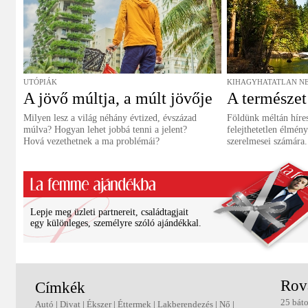
UTÓPIÁK
KIHAGYHATATLAN N
A jövő múltja, a múlt jövője
A természet
Milyen lesz a világ néhány évtized, évszázad
Földünk méltán híres
múlva? Hogyan lehet jobbá tenni a jelent?
felejthetetlen élmény
Hová vezethetnek a ma problémái?
szerelmesei számára.
Lepje meg üzleti partnereit, családtagjait
egy különleges, személyre szóló ajándékkal.
Rov
Címkék
25 báto
Autó
|
Divat
|
Ékszer
|
Éttermek
|
Lakberendezés
|
Nő
|