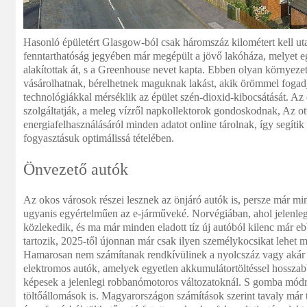
Hasonló épületért Glasgow-ból csak háromszáz kilométert kell uta
fenntarthatóság jegyében már megépült a jövő lakóháza, melyet e
alakítottak át, s a Greenhouse nevet kapta. Ebben olyan környeze
vásárolhatnak, bérelhetnek maguknak lakást, akik örömmel fogadj
technológiákkal mérséklik az épület szén-dioxid-kibocsátását. Az
szolgáltatják, a meleg vízről napkollektorok gondoskodnak, Az ot
energiafelhasználásáról minden adatot online tárolnak, így segítik 
fogyasztásuk optimálissá tételében.
Önvezető autók
Az okos városok részei lesznek az önjáró autók is, persze már m
ugyanis egyértelműen az e-járműveké. Norvégiában, ahol jelenleg 
közlekedik, és ma már minden eladott tíz új autóból kilenc már e
tartozik, 2025-től újonnan már csak ilyen személykocsikat lehet m
Hamarosan nem számítanak rendkívülinek a nyolcszáz vagy akár 
elektromos autók, amelyek egyetlen akkumulátortöltéssel hosszab
képesek a jelenlegi robbanómotoros változatoknál. S gomba módr
töltőállomások is. Magyarországon számítások szerint tavaly már 