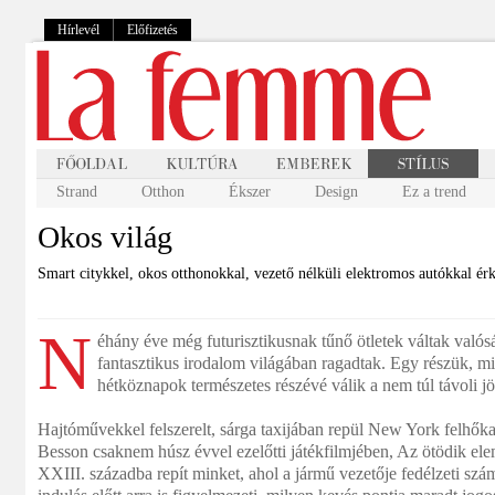
Hírlevél
Előfizetés
Strand
Otthon
Ékszer
Design
Ez a trend
Okos világ
Smart citykkel, okos otthonokkal, vezető nélküli elektromos autókkal ér
N
éhány éve még futurisztikusnak tűnő ötletek váltak való
fantasztikus irodalom világában ragadtak. Egy részük, m
hétköznapok természetes részévé válik a nem túl távoli j
Hajtóművekkel felszerelt, sárga taxijában repül New York felhőka
Besson csaknem húsz évvel ezelőtti játékfilmjében, Az ötödik elem
XXIII. századba repít minket, ahol a jármű vezetője fedélzeti szá