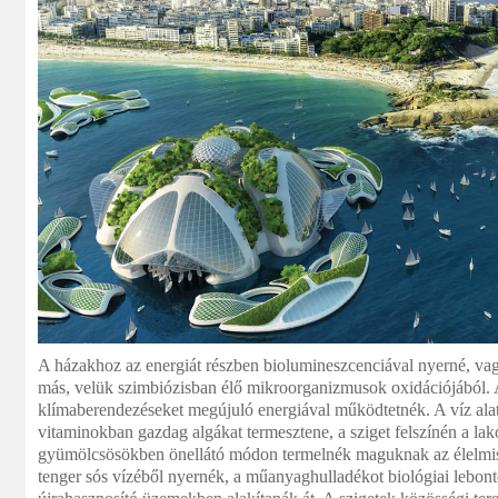
A házakhoz az energiát részben biolumineszcenciával nyerné, vag
más, velük szimbiózisban élő mikroorganizmusok oxidációjából. A 
klímaberendezéseket megújuló energiával működtetnék. A víz ala
vitaminokban gazdag algákat termesztene, a sziget felszínén a l
gyümölcsösökben önellátó módon termelnék maguknak az élelmisz
tenger sós vízéből nyernék, a műanyaghulladékot biológiai lebon