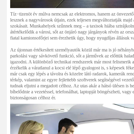
Tíz−tizenöt év múlva nemcsak az elektromos, hanem az önvezető 
lesznek a nagyvárosok útjain, ezek teljesen megváltoztatják majd 
szokásait. Munkahelyek szűnnek meg – a taxisok hiába sztrájkoln
átértékelődik a városi, sőt az önjáró nagy járgányok révén az or
fiatal kamionsofőrjei sem érezhetik úgy, hogy nyugdíjas állásuk v
Az újonnan értékesített személyautók közül már ma is jó néhányh
parkolási vagy sávkövető funkció, sőt a járművek az előttük hal
igazodni. A különböző technikai rendszerek már most felismerik a
érzékelik a váratlanul a kocsi elé lépő gyalogost is, s képesek fék
már csak egy lépés a távolra és közelre látó radarok, kamerák re
térkép, valamint az egyre fejlettebb szoftverek segítségével vezet
tudnak eljutni a megadott célhoz. Az utas akár a hátsó ülésen is he
bíbelődnie a vezetéssel, telefonálhat, laptopját böngészheti, vagy e
biztonságosan célhoz ér.