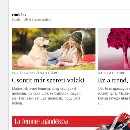
címkék:
|
|
bunda
Divat
állatvédelem
EGY ÁLLATVÉDŐ NAPLÓJÁBÓL
HAUTE-COUTURE
Csontit már szereti valaki
Ez a trend,
Dühösnek kéne lennem, meg csúnyákat
Oh, te magasságos s
mondani, de csak ülök és bámulok magam
society girl, Mária-
elé. Pestiesen ezt úgy mondják, hogy paff
Bertin levegő után
lettem.
a...