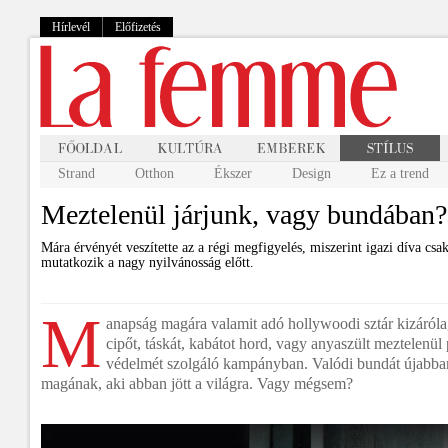
Hírlevél
Előfizetés
Strand
Otthon
Ékszer
Design
Ez a trend
Meztelenül járjunk, vagy bundában?
Mára érvényét veszítette az a régi megfigyelés, miszerint igazi díva cs
mutatkozik a nagy nyilvánosság előtt.
M
anapság magára valamit adó hollywoodi sztár kizáróla
cipőt, táskát, kabátot hord, vagy anyaszült meztelenül 
védelmét szolgáló kampányban. Valódi bundát újabba
magának, aki abban jött a világra. Vagy mégsem?