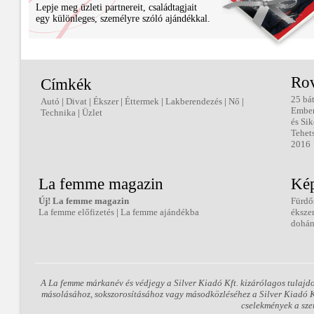
Lepje meg üzleti partnereit, családtagjait
egy különleges, személyre szóló ajándékkal.
Ro
Címkék
25 bá
Autó
|
Divat
|
Ékszer
|
Éttermek
|
Lakberendezés
|
Nő
|
Embe
Technika
|
Üzlet
és Sik
Tehet
2016
La femme magazin
Kép
Új! La femme magazin
Fürdő
La femme előfizetés
|
La femme ajándékba
éksze
dohán
A La femme márkanév és védjegy a Silver Kiadó Kft. kizárólagos tulajd
másolásához, sokszorosításához vagy másodközléséhez a Silver Kiadó Kft
cselekmények a sze