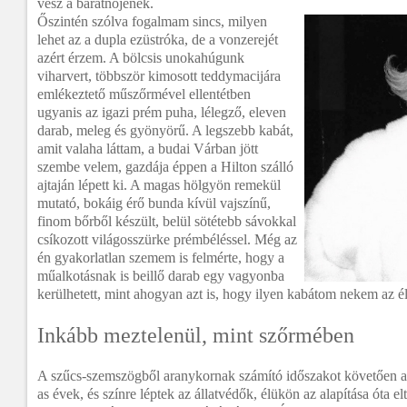
vesz a barátnőjének.
Őszintén szólva fogalmam sincs, milyen
lehet az a dupla ezüstróka, de a vonzerejét
azért érzem. A bölcsis unokahúgunk
viharvert, többször kimosott teddymacijára
emlékeztető műszőrmével ellentétben
ugyanis az igazi prém puha, lélegző, eleven
darab, meleg és gyönyörű. A legszebb kabát,
amit valaha láttam, a budai Várban jött
szembe velem, gazdája éppen a Hilton szálló
ajtaján lépett ki. A magas hölgyön remekül
mutató, bokáig érő bunda kívül vajszínű,
finom bőrből készült, belül sötétebb sávokkal
csíkozott világosszürke prémbéléssel. Még az
én gyakorlatlan szemem is felmérte, hogy a
műalkotásnak is beillő darab egy vagyonba
kerülhetett, mint ahogyan azt is, hogy ilyen kabátom nekem az é
Inkább meztelenül, mint szőrmében
A szűcs-szemszögből aranykornak számító időszakot követően a
as évek, és színre léptek az állatvédők, élükön az alapítása óta elt