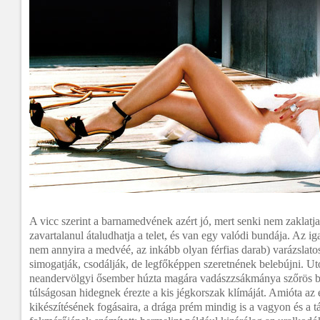
A vicc szerint a barnamedvének azért jó, mert senki nem zaklatja
zavartalanul átaludhatja a telet, és van egy valódi bundája. Az i
nem annyira a medvéé, az inkább olyan férfias darab) varázslatos
simogatják, csodálják, de legfőképpen szeretnének belebújni. Uto
neandervölgyi ősember húzta magára vadászzsákmánya szőrös bő
túlságosan hidegnek érezte a kis jégkorszak klímáját. Amióta az e
kikészítésének fogásaira, a drága prém mindig is a vagyon és a t