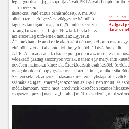
legnagyobb állatjogi csoportjává vált PETÁ-val (People for the 
– Emberek az
állatokkal való etikus bánásmódért). A ma 300
ESZTÉTIKA
alkalmazottal dolgozó és világszerte kétmillió
tagot és támogatót maga mögött tudó szervezetet
Az igazi p
darab, mel
az angilai születésű Ingrid Newkirk hozta létre,
aki eredetileg brókernek tanult az Egyesült
Államokban, de amikor le akart adni néhány kóbor macskát egy
elrémült az ottani állapotoktól, hogy inkább állatvédőnek állt.
A PETA támadásainak első célpontjai nem a szűcsök és a mínusz
védekező gazdag asszonyok voltak, hanem egy marylandi kutató
nevében majmokat kínoztak. Érdeklődésük csak később fordult a
mozgalmuk első nagy győzelmének azt tekintik, amikor sikerült 
Szerencsekerék amerikai adásának nyereménylistájáról levették 
számára az igazi ismertséget azonban az 1991-ben indult, és azóta
médiakampány hozta meg, amelynek keretében számos hírességet
csupaszon pózoljanak az „Inkább járnék meztelenül, mint szőrm