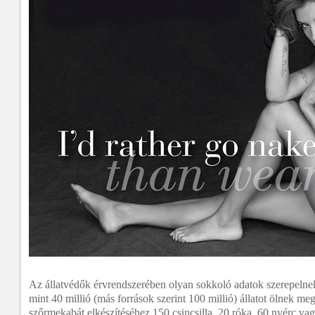
Az állatvédők érvrendszerében olyan sokkoló adatok szerepelnek
mint 40 millió (más források szerint 100 millió) állatot ölnek me
szőrmekabát elkészítéséhez 150 csincsilla, 20 róka, 60 nyérc va