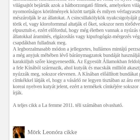
világsajtót bejárták azok a hátborzongató filmek, amelyeken vilá
nyomorúságos körülmények között tartják és milyen vérfagyaszt
mészárolják le az állatokat. A csincsillakölykök nyakcsigolyáját 
törik el, vagy kloroformmal altatják el őket, sokszor nem törődv
elpusztult-e, ezért előfordul, hogy még életben vannak a nyúzás 
állatokkal áramütés, elgázosítás vagy kipufogógáz-mérgezés vége
csapdákban fulladnak meg.
A legborzalmasabb módon a jellegzetes, hullámos mintájú perzsa
a még anyjuk méhében lévő báránymagzatok bundáját használják 
karaküljuh szőre kiegyenesedik. Az Egyesült Államokban feldol
a fele Kínából származik, ahol kutyák és macskák millióit akasztj
nyúzzák meg, sokszor elevenen. A Kínában előállított bundákat 
címkékkel látják el, hogy a vásárló ne legyen tisztában az áru er
koreai nyelven kutyát jelent, ezért a termékek címkéjére sokszor
írják.
A teljes cikk a La femme 2011. téli számában olvasható.
Mörk Leonóra cikke