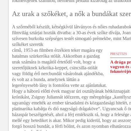
fokmérőjének számított; hermelint például kizárólag az uralkodó
Az urak a szőkéket, a nők a bundákat szer
A szőrméből készült, kétségkívül látványos és nőies ruhadarabo
filmvilág sztárjai hozták divatba: a 30-as évek szőke dívája, J
szívesen burkolta szépséges testét simogató prémekbe, mint Mar
szőkéket szeretik
című, 1953-as filmben érzékien teker magára egy
PRESZTIZS
hatalmas szürkeróka stólát. Akkoriban a gazdag
urak számára is magától értetődő volt, hogy a
A drága p
vagyon és 
szeretőjüknek kékróka-keppet, csincsilla-stólát
fokmérőjén
vagy földig érő nercbundát vásárolnak ajándékba,
és volt az a bunda, amelynek láttán a
legerényesebb lány is fontolóra vette az ajánlatukat.
Hogy a háború előtti évek magyar úri osztályának hétköznapjait
krónikást, Zsigray Juliannát idézzem, egy méregdrága „kastélyszá
ugyanúgy emelték az ember társadalmi és közgazdasági hitelét, m
platinaróka kabátja és dió nagyságú drágaköve“. Ugyancsak ő ö
házaspár beszélgetését, ahol a férj emlékszik rá, hogy a feleség
mellé egy hetediket is akar. Mikor pedig kiderül, hogy az asszon
forgó hosszú bundát, a férfi bólint, és azon nyomban elhatározz